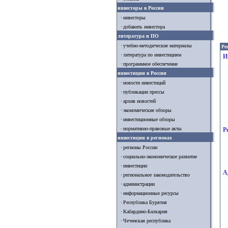
инвесторы в России
инвесторы
добавить инвестора
литература и ПО
учебно-методические материалы
Ре
литература по инвестициям
И
программное обеспечение
инвестиции в России
новости инвестиций
публикации прессы
архив новостей
экономические обзоры
инвестиционные обзоры
нормативно-правовые акты
Р
инвестиции в регионах
регионы России
социально-экономическое развитие
инвестиции
А
региональное законодательство
администрации
информационные ресурсы
Республика Бурятия
Кабардино-Балкария
Чеченская республика