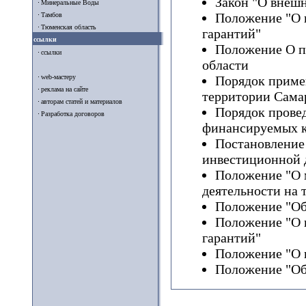
Закон "О внешн
Минеральные Воды
Положение "О 
Тамбов
Тюменская область
гарантий"
ссылки
Положение О п
ссылки
области
web-мастеру
Порядок приме
реклама на сайте
территории Сама
авторам статей и материалов
Порядок прове
Разработка договоров
финансируемых к
Постановление
инвестиционной д
Положение "О 
деятельности на 
Положение "Об
Положение "О 
гарантий"
Положение "О 
Положение "Об