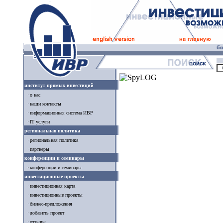
институт прямых инвестиций
о нас
наши контакты
информационная система ИВР
IT услуги
региональная политика
региональная политика
партнеры
конференции и семинары
конференции и семинары
инвестиционные проекты
инвестиционная карта
инвестиционные проекты
бизнес-предложения
добавить проект
отзывы