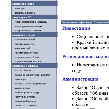
инвесторы в России
инвесторы
добавить инвестора
литература и ПО
учебно-методические материалы
Региональная информация: Самарская об
литература по инвестициям
Инвестиции
программное обеспечение
инвестиции в России
Социально-экон
новости инвестиций
Краткий анали
публикации прессы
промышленных пр
архив новостей
экономические обзоры
Региональная закон
инвестиционные обзоры
нормативно-правовые акты
Иностранные и
инвестиции в регионах
году
регионы России
социально-экономическое развитие
Администрация
инвестиции
региональное законодательство
Закон "О внесе
администрации
области "Об инве
информационные ресурсы
Республика Бурятия
Закон "Об осо
Кабардино-Балкария
области"
Чеченская республика