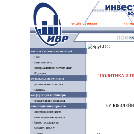
институт прямых инвестиций
о нас
наши контакты
информационная система ИВР
IT услуги
"ПОЛИТИКА И П
региональная политика
региональная политика
партнеры
конференции и семинары
конференции и семинары
5-й ЮБИЛЕЙН
инвестиционные проекты
инвестиционная карта
инвестиционные проекты
бизнес-предложения
добавить проект
отзывы