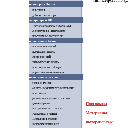
Министерства по д
инвесторы в России
инвесторы
добавить инвестора
литература и ПО
учебно-методические материалы
литература по инвестициям
программное обеспечение
инвестиции в России
новости инвестиций
публикации прессы
архив новостей
экономические обзоры
инвестиционные обзоры
нормативно-правовые акты
инвестиции в регионах
регионы России
социально-экономическое развитие
инвестиции
региональное законодательство
администрации
Программа
информационные ресурсы
Материалы
Республика Бурятия
Кабардино-Балкария
Фоторепортаж:
Чеченская республика