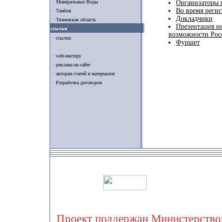
Минеральные Воды
Организаторы 
Во время реги
Тамбов
Докладчики
Тюменская область
Презентация и
ссылки
возможности Рос
ссылки
Фуршет
web-мастеру
реклама на сайте
авторам статей и материалов
Разработка договоров
Проект поддержан Министерством