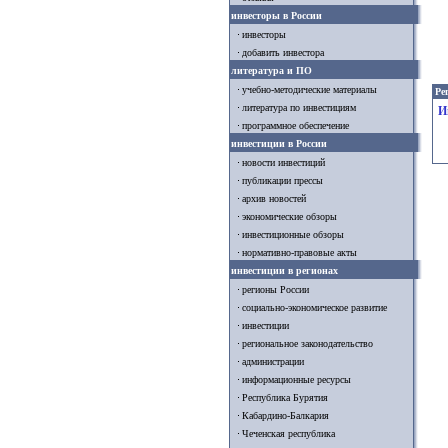
инвесторы в России
инвесторы
добавить инвестора
литература и ПО
учебно-методические материалы
Ре
литература по инвестициям
И
программное обеспечение
инвестиции в России
новости инвестиций
публикации прессы
архив новостей
экономические обзоры
инвестиционные обзоры
нормативно-правовые акты
инвестиции в регионах
регионы России
социально-экономическое развитие
инвестиции
региональное законодательство
администрации
информационные ресурсы
Республика Бурятия
Кабардино-Балкария
Чеченская республика