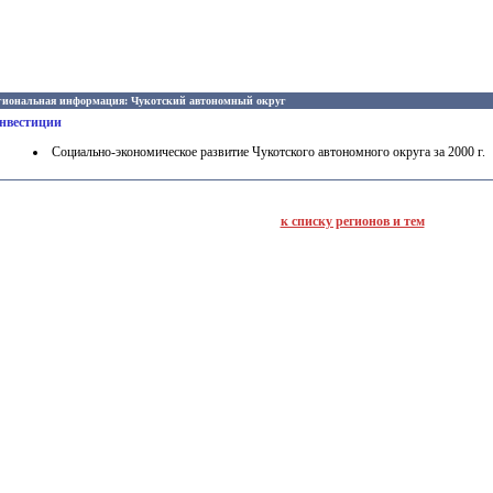
гиональная информация: Чукотский автономный округ
нвестиции
Социально-экономическое развитие Чукотского автономного округа за 2000 г.
к списку регионов и тем