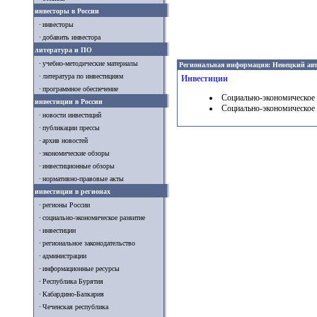
инвесторы в России
инвесторы
добавить инвестора
литература и ПО
учебно-методические материалы
Региональная информация: Ненецкий ав
литература по инвестициям
Инвестиции
программное обеспечение
Социально-экономическое 
инвестиции в России
Социально-экономическое 
новости инвестиций
публикации прессы
архив новостей
экономические обзоры
инвестиционные обзоры
нормативно-правовые акты
инвестиции в регионах
регионы России
социально-экономическое развитие
инвестиции
региональное законодательство
администрации
информационные ресурсы
Республика Бурятия
Кабардино-Балкария
Чеченская республика