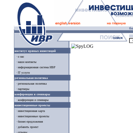
институт прямых инвестиций
о нас
наши контакты
информационная система ИВР
IT услуги
региональная политика
региональная политика
партнеры
конференции и семинары
конференции и семинары
инвестиционные проекты
инвестиционная карта
инвестиционные проекты
бизнес-предложения
добавить проект
отзывы