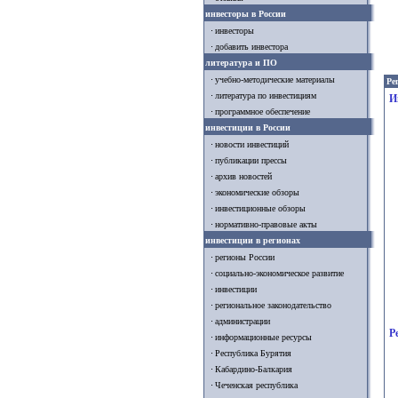
инвесторы в России
инвесторы
добавить инвестора
литература и ПО
учебно-методические материалы
Рег
литература по инвестициям
И
программное обеспечение
инвестиции в России
новости инвестиций
публикации прессы
архив новостей
экономические обзоры
инвестиционные обзоры
нормативно-правовые акты
инвестиции в регионах
регионы России
социально-экономическое развитие
инвестиции
региональное законодательство
администрации
Р
информационные ресурсы
Республика Бурятия
Кабардино-Балкария
Чеченская республика