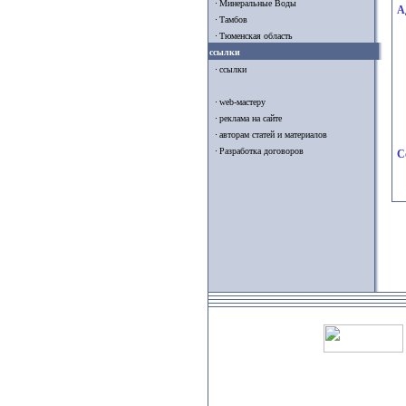
Минеральные Воды
А
Тамбов
Тюменская область
ссылки
ссылки
web-мастеру
реклама на сайте
авторам статей и материалов
Разработка договоров
С