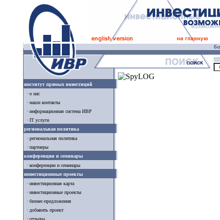
институт прямых инвестиций
о нас
наши контакты
информационная система ИВР
IT услуги
региональная политика
региональная политика
партнеры
конференции и семинары
конференции и семинары
инвестиционные проекты
инвестиционная карта
инвестиционные проекты
бизнес-предложения
добавить проект
отзывы