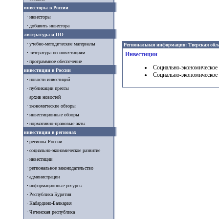
инвесторы в России
инвесторы
добавить инвестора
литература и ПО
учебно-методические материалы
Региональная информация: Тверская обл
литература по инвестициям
Инвестиции
программное обеспечение
Социально-экономическое р
инвестиции в России
Социально-экономическое 
новости инвестиций
публикации прессы
архив новостей
экономические обзоры
инвестиционные обзоры
нормативно-правовые акты
инвестиции в регионах
регионы России
социально-экономическое развитие
инвестиции
региональное законодательство
администрации
информационные ресурсы
Республика Бурятия
Кабардино-Балкария
Чеченская республика