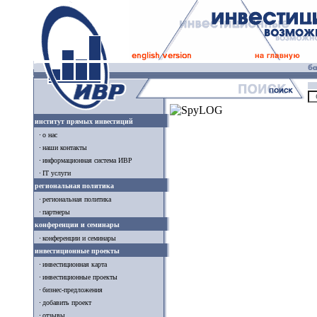
институт прямых инвестиций
о нас
наши контакты
информационная система ИВР
IT услуги
региональная политика
региональная политика
партнеры
конференции и семинары
конференции и семинары
инвестиционные проекты
инвестиционная карта
инвестиционные проекты
бизнес-предложения
добавить проект
отзывы