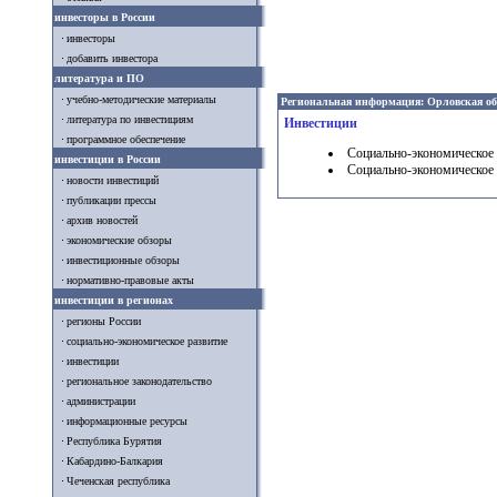
инвесторы в России
инвесторы
добавить инвестора
литература и ПО
учебно-методические материалы
Региональная информация: Орловская об
литература по инвестициям
Инвестиции
программное обеспечение
Социально-экономическое 
инвестиции в России
Социально-экономическое 
новости инвестиций
публикации прессы
архив новостей
экономические обзоры
инвестиционные обзоры
нормативно-правовые акты
инвестиции в регионах
регионы России
социально-экономическое развитие
инвестиции
региональное законодательство
администрации
информационные ресурсы
Республика Бурятия
Кабардино-Балкария
Чеченская республика