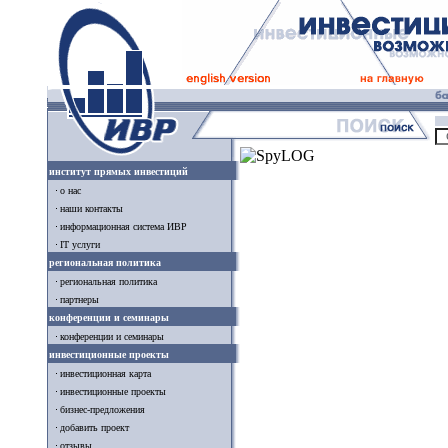
институт прямых инвестиций
о нас
наши контакты
информационная система ИВР
IT услуги
региональная политика
региональная политика
партнеры
конференции и семинары
конференции и семинары
инвестиционные проекты
инвестиционная карта
инвестиционные проекты
бизнес-предложения
добавить проект
отзывы