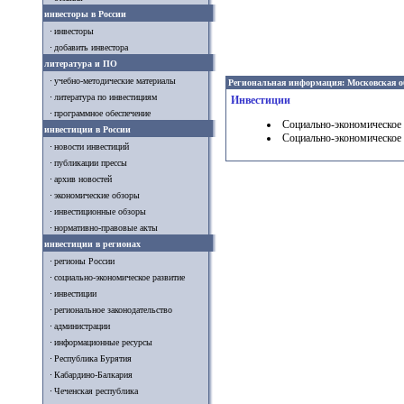
инвесторы в России
инвесторы
добавить инвестора
литература и ПО
учебно-методические материалы
Региональная информация: Московская о
литература по инвестициям
Инвестиции
программное обеспечение
Социально-экономическое 
инвестиции в России
Социально-экономическое 
новости инвестиций
публикации прессы
архив новостей
экономические обзоры
инвестиционные обзоры
нормативно-правовые акты
инвестиции в регионах
регионы России
социально-экономическое развитие
инвестиции
региональное законодательство
администрации
информационные ресурсы
Республика Бурятия
Кабардино-Балкария
Чеченская республика