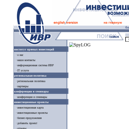
институт прямых инвестиций
о нас
наши контакты
информационная система ИВР
IT услуги
региональная политика
региональная политика
партнеры
конференции и семинары
конференции и семинары
инвестиционные проекты
инвестиционная карта
инвестиционные проекты
бизнес-предложения
добавить проект
отзывы