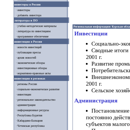
инвесторы в России
инвесторы
добавить инвестора
литература и ПО
учебно-методические материалы
Региональная информация: Курская обла
литература по инвестициям
Инвестиции
программное обеспечение
инвестиции в России
Социально-экон
новости инвестиций
Сводные итоги 
публикации прессы
2001 г.
архив новостей
Развитие промы
экономические обзоры
инвестиционные обзоры
Потребительски
нормативно-правовые акты
Внешнеэкономи
инвестиции в регионах
2001 г.
регионы России
Сельское хозяй
социально-экономическое развитие
инвестиции
Администрация
региональное законодательство
администрации
Постановление
информационные ресурсы
Республика Бурятия
постоянно дейст
Кабардино-Балкария
субъектов малого
Чеченская республика