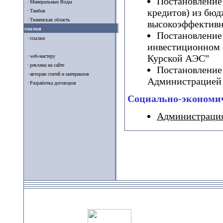
Постановление
Минеральные Воды
кредитов) из бюд
Тамбов
Тюменская область
высокоэффективн
ссылки
Постановление
ссылки
инвестиционном ф
Курской АЭС"
web-мастеру
реклама на сайте
Постановление
авторам статей и материалов
Администрацией 
Разработка договоров
Социально-экономич
Администрация