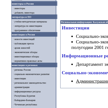
инвесторы в России
инвесторы
добавить инвестора
литература и ПО
учебно-методические материалы
Региональная информация: Калужская об
литература по инвестициям
Инвестиции
программное обеспечение
инвестиции в России
Социально-экон
новости инвестиций
Социально-эко
публикации прессы
полугодии 2001 г
архив новостей
экономические обзоры
Информационные р
инвестиционные обзоры
нормативно-правовые акты
Департамент э
инвестиции в регионах
регионы России
Социально-экономич
социально-экономическое развитие
инвестиции
Администрация
региональное законодательство
администрации
информационные ресурсы
Республика Бурятия
Кабардино-Балкария
Чеченская республика