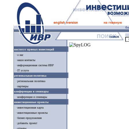
институт прямых инвестиций
о нас
наши контакты
информационная система ИВР
IT услуги
региональная политика
региональная политика
партнеры
конференции и семинары
конференции и семинары
инвестиционные проекты
инвестиционная карта
инвестиционные проекты
бизнес-предложения
добавить проект
отзывы