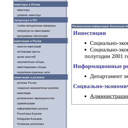
инвесторы в России
инвесторы
добавить инвестора
литература и ПО
учебно-методические материалы
Региональная информация: Калужская об
литература по инвестициям
Инвестиции
программное обеспечение
инвестиции в России
Социально-экон
новости инвестиций
Социально-эко
публикации прессы
полугодии 2001 г
архив новостей
экономические обзоры
Информационные р
инвестиционные обзоры
нормативно-правовые акты
Департамент э
инвестиции в регионах
регионы России
Социально-экономич
социально-экономическое развитие
инвестиции
Администрация
региональное законодательство
администрации
информационные ресурсы
Республика Бурятия
Кабардино-Балкария
Чеченская республика