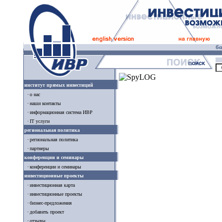
институт прямых инвестиций
о нас
наши контакты
информационная система ИВР
IT услуги
региональная политика
региональная политика
партнеры
конференции и семинары
конференции и семинары
инвестиционные проекты
инвестиционная карта
инвестиционные проекты
бизнес-предложения
добавить проект
отзывы