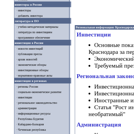
инвесторы в России
инвесторы
добавить инвестора
литература и ПО
учебно-методические материалы
Региональная информация: Краснодарск
литература по инвестициям
Инвестиции
программное обеспечение
инвестиции в России
Основные показ
новости инвестиций
Краснодара за пер
публикации прессы
Экономический
архив новостей
Требуемый пре
экономические обзоры
инвестиционные обзоры
Региональная закон
нормативно-правовые акты
инвестиции в регионах
Инвестиционная
регионы России
Инвестиционна
социально-экономическое развитие
инвестиции
Иностранные ин
региональное законодательство
Статья "Рост и
администрации
необратимый"
информационные ресурсы
Республика Бурятия
Администрация
Кабардино-Балкария
Чеченская республика