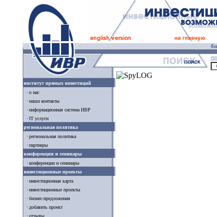
институт прямых инвестиций
о нас
наши контакты
информационная система ИВР
IT услуги
региональная политика
региональная политика
партнеры
конференции и семинары
конференции и семинары
инвестиционные проекты
инвестиционная карта
инвестиционные проекты
бизнес-предложения
добавить проект
отзывы