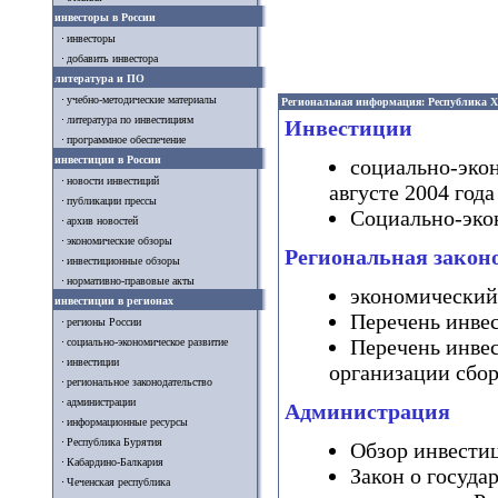
инвесторы в России
инвесторы
добавить инвестора
литература и ПО
учебно-методические материалы
Региональная информация: Республика Х
литература по инвестициям
Инвестиции
программное обеспечение
инвестиции в России
социально-экон
новости инвестиций
августе 2004 года
публикации прессы
Социально-экон
архив новостей
экономические обзоры
Региональная закон
инвестиционные обзоры
нормативно-правовые акты
экономический
инвестиции в регионах
Перечень инве
регионы России
Перечень инве
социально-экономическое развитие
инвестиции
организации сбор
региональное законодательство
администрации
Администрация
информационные ресурсы
Республика Бурятия
Обзор инвести
Кабардино-Балкария
Закон о госуда
Чеченская республика