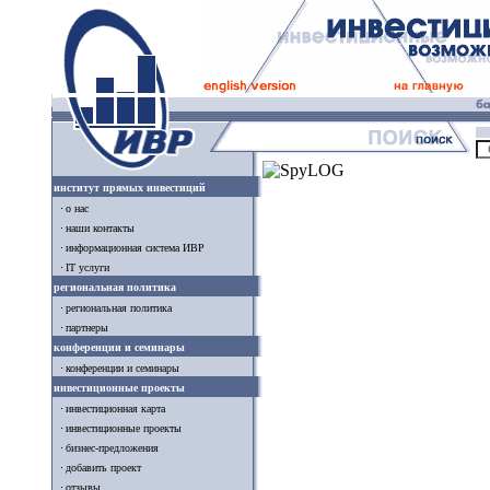
институт прямых инвестиций
о нас
наши контакты
информационная система ИВР
IT услуги
региональная политика
региональная политика
партнеры
конференции и семинары
конференции и семинары
инвестиционные проекты
инвестиционная карта
инвестиционные проекты
бизнес-предложения
добавить проект
отзывы