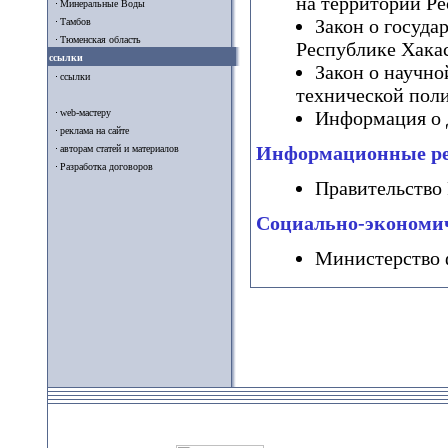
на территории Р
Минеральные Воды
Закон о госуда
Тамбов
Тюменская область
Республике Хака
ссылки
Закон о научно
ссылки
технической пол
web-мастеру
Информация о 
реклама на сайте
Информационные р
авторам статей и материалов
Разработка договоров
Правительство
Социально-экономич
Министерство 