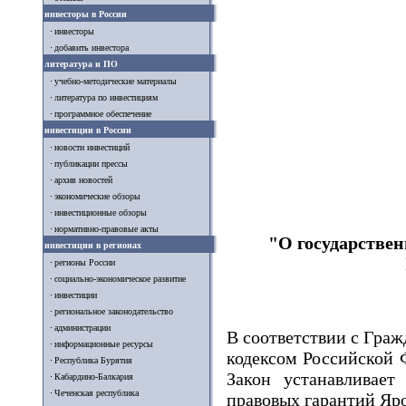
инвесторы в России
инвесторы
добавить инвестора
литература и ПО
учебно-методические материалы
литература по инвестициям
программное обеспечение
инвестиции в России
новости инвестиций
публикации прессы
архив новостей
экономические обзоры
инвестиционные обзоры
нормативно-правовые акты
"О государстве
инвестиции в регионах
регионы России
социально-экономическое развитие
инвестиции
региональное законодательство
администрации
В соответствии с Гра
информационные ресурсы
кодексом Российской 
Республика Бурятия
Закон устанавливает
Кабардино-Балкария
Чеченская республика
правовых гарантий Яро