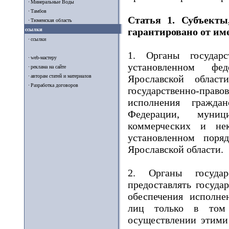
Минеральные Воды
Тамбов
Статья 1. Субъекты
Тюменская область
гарантировано от им
ссылки
ссылки
1. Органы государ
web-мастеру
установленном феде
реклама на сайте
авторам статей и материалов
Ярославской облас
Разработка договоров
государственно-право
исполнения граждан
Федерации, муниц
коммерческих и нек
установленном поря
Ярославской области.
2. Органы государ
предоставлять госуда
обеспечения исполне
лиц только в том 
осуществлении этими