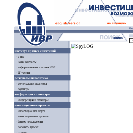
институт прямых инвестиций
о нас
наши контакты
информационная система ИВР
IT услуги
региональная политика
региональная политика
партнеры
конференции и семинары
конференции и семинары
инвестиционные проекты
инвестиционная карта
инвестиционные проекты
бизнес-предложения
добавить проект
отзывы