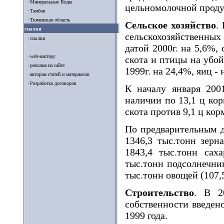
Минеральные Воды
цельномолочной проду
Тамбов
Тюменская область
Сельское хозяйство
.
ссылки
сельскохозяйственных
ссылки
датой 2000г. на 5,6%, 
web-мастеру
скота и птицы на убой
реклама на сайте
1999г. на 24,4%, яиц -
авторам статей и материалов
Разработка договоров
К началу января 2001
наличии по 13,1 ц ко
скота против 9,1 ц кор
По предварительным д
1346,3 тыс.тонн зерн
1843,4 тыс.тонн саха
тыс.тонн подсолнечник
тыс.тонн овощей (107,
Строительство
. В 2
собственности введено
1999 года.