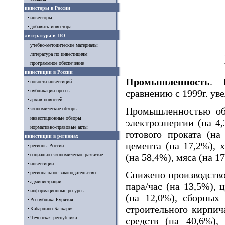
инвесторы в России
инвесторы
добавить инвестора
литература и ПО
учебно-методические материалы
литература по инвестициям
программное обеспечение
инвестиции в России
Промышленность
. 
новости инвестиций
публикации прессы
сравнению с 1999г. ув
архив новостей
Промышленностью обл
экономические обзоры
инвестиционные обзоры
электроэнергии (на 4
нормативно-правовые акты
готового проката (на
инвестиции в регионах
цемента (на 17,2%), 
регионы России
социально-экономическое развитие
(на 58,4%), мяса (на 1
инвестиции
Снижено производство
региональное законодательство
администрации
пара/час (на 13,5%),
информационные ресурсы
(на 12,0%), сборных
Республика Бурятия
строительного кирпича
Кабардино-Балкария
Чеченская республика
средств (на 40,6%),