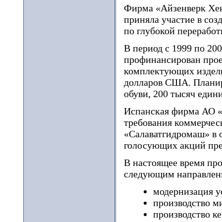
Фирма «Айзенверк Хен
приняла участие в со
по глубокой переработ
В период с 1999 по 20
профинансирован прое
комплектующих издели
долларов США. Планир
обуви, 200 тысяч един
Испанская фирма АО «
требования коммерчес
«Салаватгидромаш» в 
голосующих акций пре
В настоящее время пр
следующим направлен
модернизация у
производство м
производство к