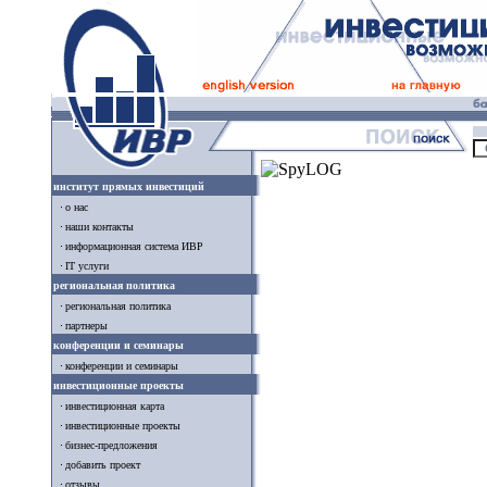
институт прямых инвестиций
о нас
наши контакты
информационная система ИВР
IT услуги
региональная политика
региональная политика
партнеры
конференции и семинары
конференции и семинары
инвестиционные проекты
инвестиционная карта
инвестиционные проекты
бизнес-предложения
добавить проект
отзывы