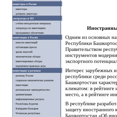
инвесторы в России
инвесторы
добавить инвестора
литература и ПО
учебно-методические материалы
Иностранны
литература по инвестициям
программное обеспечение
Одним из основных на
инвестиции в России
Республики Башкортос
новости инвестиций
публикации прессы
Правительством респу
архив новостей
инструментов модерни
экономические обзоры
экспортного потенциа
инвестиционные обзоры
нормативно-правовые акты
Интерес зарубежных и
инвестиции в регионах
республики среди рос
регионы России
социально-экономическое развитие
Башкортостан характе
инвестиции
климатом: в рейтинге 
региональное законодательство
место, а в рейтинге ин
администрации
информационные ресурсы
В республике разработ
Республика Бурятия
защиту иностранного 
Кабардино-Балкария
Чеченская республика
Башкортостан «Об ино