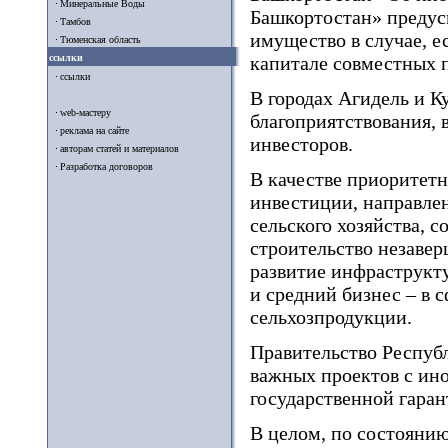
Минеральные Воды
Башкортостан» предусм
Тамбов
имущество в случае, е
Тюменская область
ссылки
капитале совместных 
ссылки
В городах Агидель и К
web-мастеру
благоприятствования, 
реклама на сайте
инвесторов.
авторам статей и материалов
Разработка договоров
В качестве приоритет
инвестиции, направлен
сельского хозяйства, 
строительство незавер
развитие инфраструкт
и средний бизнес – в с
сельхозпродукции.
Правительство Респуб
важных проектов с ин
государственной гаран
В целом, по состоянию