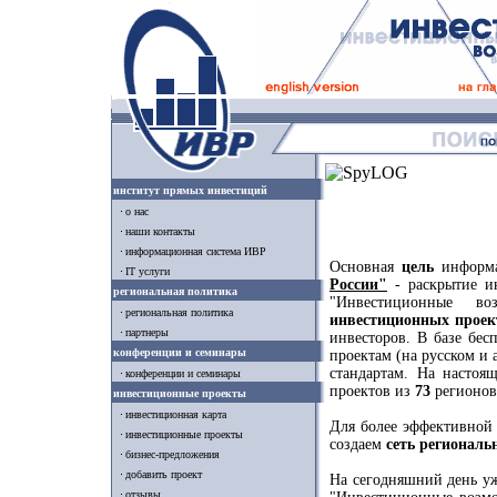
институт прямых инвестиций
о нас
наши контакты
информационная система ИВР
Основная
цель
информ
IT услуги
России"
- раскрытие и
региональная политика
"Инвестиционные в
региональная политика
инвестиционных проек
партнеры
инвесторов. В базе бе
конференции и семинары
проектам (на русском и
стандартам. На насто
конференции и семинары
проектов из
73
регионов
инвестиционные проекты
инвестиционная карта
Для более эффективной
инвестиционные проекты
создаем
сеть региональ
бизнес-предложения
добавить проект
На сегодняшний день у
отзывы