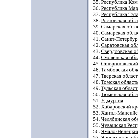
35.
Республика Ком
36.
Республика Мар
37.
Республика Тат
38.
Ростовская обла
39.
Самарская обла
40.
Самарская облас
41.
Санкт-Петербур
42.
Саратовская об
43.
Свердловская о
44.
Смоленская обл
45.
Ставропольский
46.
Тамбовская обл
47.
Тверская област
48.
Томская област
49.
Тульская област
50.
Тюменская обла
51.
Удмуртия
52.
Хабаровский кр
53.
Ханты-Мансийс
54.
Челябинская об
55.
Чувашская Респ
56.
Ямало-Ненецки
57.
Ярославская об