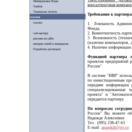
Трехсторонний догов
Минеральные Воды
консалтинговая компания
Тамбов
Тюменская область
Требования к партнера
ссылки
ссылки
1. Лояльность Админи
Фонда;
2. Компетентность парт
web-мастеру
3. Возможность (технич
реклама на сайте
(наличие компьютеров, д
авторам статей и материалов
4. Наличие информации
Разработка договоров
Функцией партнера
яв
проектов предприятий 
России".
В системе "ИВР" исполь
по инвестиционным прое
передачи информации 
специализированные п
проекта" и "Автоматиз
передается партнеру.
По вопросам сотрудни
России" Вы можете об
Надежде Алексеевне.
Тел.: (095) 238-47-63
E-mail:
ananskih@ivr.ru