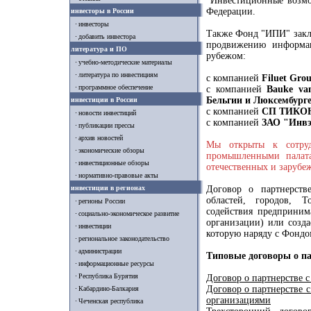
"Инвестиционные возмо
Федерации.
инвесторы в России
инвесторы
Также Фонд "ИПИ" закл
добавить инвестора
продвижению информа
литература и ПО
рубежом:
учебно-методические материалы
литература по инвестициям
с компанией
Filuet Gro
программное обеспечение
с компанией
Bauke van
Бельгии и Люксембург
инвестиции в России
с компанией
СП ТИКОН
новости инвестиций
с компанией
ЗАО "Инвэ
публикации прессы
архив новостей
Мы открыты к сотруд
экономические обзоры
промышленными палата
инвестиционные обзоры
отечественных и зарубе
нормативно-правовые акты
инвестиции в регионах
Договор о партнерств
областей, городов, Т
регионы России
содействия предприним
социально-экономическое развитие
организации) или созда
инвестиции
которую наряду с Фондо
региональное законодательство
администрации
Типовые договоры о па
информационные ресурсы
Республика Бурятия
Договор о партнерстве 
Договор о партнерстве 
Кабардино-Балкария
организациями
Чеченская республика