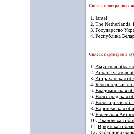
Список иностранных п
1.
Israel
2.
The Netherlands,
3.
Государство Укр
4.
Республика Бела
Список партнеров в су
1.
Амурская област
2.
Архангельская о
3.
Астраханская об
4.
Белгородская об
5.
Владимирская об
6.
Волгоградская о
7.
Вологодская обл
8.
Воронежская обл
9.
Еврейская Автон
10.
Ивановская обл
11.
Иркутская обла
12.
Кабардино-Балк