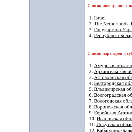
Список иностранных п
1.
Israel
2.
The Netherlands,
3.
Государство Укр
4.
Республика Бела
Список партнеров в су
1.
Амурская област
2.
Архангельская о
3.
Астраханская об
4.
Белгородская об
5.
Владимирская об
6.
Волгоградская о
7.
Вологодская обл
8.
Воронежская обл
9.
Еврейская Автон
10.
Ивановская обл
11.
Иркутская обла
12.
Кабардино-Балк