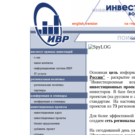
институт прямых инвестиций
о нас
наши контакты
информационная система ИВР
Основная
цель
информ
IT услуги
России"
- раскрытие и
региональная политика
"Инвестиционные в
региональная политика
инвестиционных проек
партнеры
инвесторов. В базе бе
конференции и семинары
проектам (на русском и
стандартам. На насто
конференции и семинары
проектов из
73
регионов
инвестиционные проекты
инвестиционная карта
Для более эффективной
инвестиционные проекты
создаем
сеть региональ
бизнес-предложения
добавить проект
На сегодняшний день у
отзывы