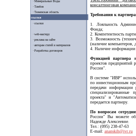
Трехсторонний догов
Минеральные Воды
консалтинговая компания
Тамбов
Тюменская область
Требования к партнера
ссылки
ссылки
1. Лояльность Админи
Фонда;
2. Компетентность парт
web-мастеру
3. Возможность (технич
реклама на сайте
(наличие компьютеров, д
авторам статей и материалов
4. Наличие информации
Разработка договоров
Функцией партнера
яв
проектов предприятий 
России".
В системе "ИВР" исполь
по инвестиционным прое
передачи информации 
специализированные п
проекта" и "Автоматиз
передается партнеру.
По вопросам сотрудни
России" Вы можете об
Надежде Алексеевне.
Тел.: (095) 238-47-63
E-mail:
ananskih@ivr.ru