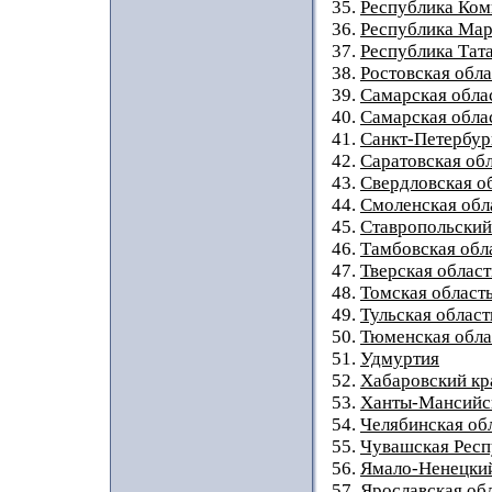
35.
Республика Ком
36.
Республика Мар
37.
Республика Тат
38.
Ростовская обла
39.
Самарская обла
40.
Самарская облас
41.
Санкт-Петербур
42.
Саратовская об
43.
Свердловская о
44.
Смоленская обл
45.
Ставропольский
46.
Тамбовская обл
47.
Тверская област
48.
Томская област
49.
Тульская област
50.
Тюменская обла
51.
Удмуртия
52.
Хабаровский кр
53.
Ханты-Мансийс
54.
Челябинская об
55.
Чувашская Респ
56.
Ямало-Ненецки
57.
Ярославская об