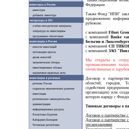
"Инвестиционные возмо
Федерации.
инвесторы в России
инвесторы
Также Фонд "ИПИ" закл
добавить инвестора
продвижению информа
литература и ПО
рубежом:
учебно-методические материалы
литература по инвестициям
с компанией
Filuet Gro
программное обеспечение
с компанией
Bauke van
Бельгии и Люксембург
инвестиции в России
с компанией
СП ТИКОН
новости инвестиций
с компанией
ЗАО "Инвэ
публикации прессы
архив новостей
Мы открыты к сотруд
экономические обзоры
промышленными палата
инвестиционные обзоры
отечественных и зарубе
нормативно-правовые акты
инвестиции в регионах
Договор о партнерств
областей, городов, Т
регионы России
содействия предприним
социально-экономическое развитие
организации) или созда
инвестиции
которую наряду с Фондо
региональное законодательство
администрации
Типовые договоры о па
информационные ресурсы
Республика Бурятия
Договор о партнерстве 
Договор о партнерстве 
Кабардино-Балкария
организациями
Чеченская республика