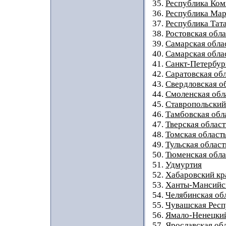
35.
Республика Ком
36.
Республика Мар
37.
Республика Тат
38.
Ростовская обла
39.
Самарская обла
40.
Самарская облас
41.
Санкт-Петербур
42.
Саратовская об
43.
Свердловская о
44.
Смоленская обл
45.
Ставропольский
46.
Тамбовская обл
47.
Тверская област
48.
Томская област
49.
Тульская област
50.
Тюменская обла
51.
Удмуртия
52.
Хабаровский кр
53.
Ханты-Мансийс
54.
Челябинская об
55.
Чувашская Респ
56.
Ямало-Ненецки
57.
Ярославская об