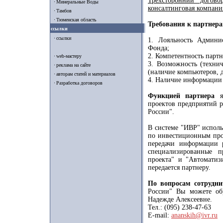
Трехсторонний догов
Минеральные Воды
консалтинговая компания
Тамбов
Тюменская область
Требования к партнера
ссылки
ссылки
1. Лояльность Админи
Фонда;
2. Компетентность парт
web-мастеру
3. Возможность (технич
реклама на сайте
(наличие компьютеров, д
авторам статей и материалов
4. Наличие информации
Разработка договоров
Функцией партнера
яв
проектов предприятий 
России".
В системе "ИВР" исполь
по инвестиционным прое
передачи информации 
специализированные п
проекта" и "Автоматиз
передается партнеру.
По вопросам сотрудни
России" Вы можете об
Надежде Алексеевне.
Тел.: (095) 238-47-63
E-mail:
ananskih@ivr.ru