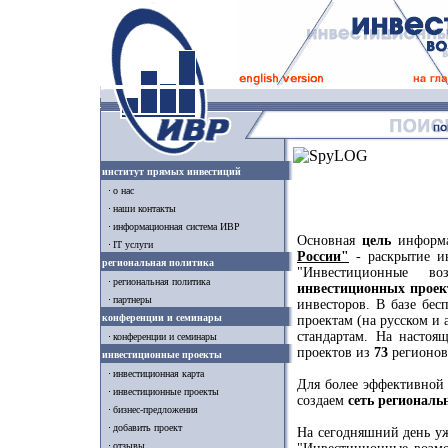
институт прямых инвестиций
о нас
наши контакты
информационная система ИВР
Основная
цель
информ
IT услуги
России"
- раскрытие и
региональная политика
"Инвестиционные в
региональная политика
инвестиционных проек
партнеры
инвесторов. В базе бе
конференции и семинары
проектам (на русском и
стандартам. На насто
конференции и семинары
проектов из
73
регионов
инвестиционные проекты
инвестиционная карта
Для более эффективной
инвестиционные проекты
создаем
сеть региональ
бизнес-предложения
добавить проект
На сегодняшний день у
отзывы