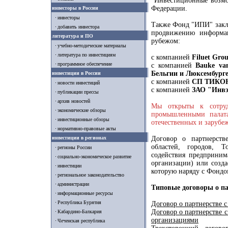
"Инвестиционные возмо
Федерации.
инвесторы в России
инвесторы
Также Фонд "ИПИ" закл
добавить инвестора
продвижению информа
литература и ПО
рубежом:
учебно-методические материалы
литература по инвестициям
с компанией
Filuet Gro
программное обеспечение
с компанией
Bauke van
Бельгии и Люксембург
инвестиции в России
с компанией
СП ТИКОН
новости инвестиций
с компанией
ЗАО "Инвэ
публикации прессы
архив новостей
Мы открыты к сотруд
экономические обзоры
промышленными палата
инвестиционные обзоры
отечественных и зарубе
нормативно-правовые акты
инвестиции в регионах
Договор о партнерств
областей, городов, Т
регионы России
содействия предприним
социально-экономическое развитие
организации) или созда
инвестиции
которую наряду с Фондо
региональное законодательство
администрации
Типовые договоры о па
информационные ресурсы
Республика Бурятия
Договор о партнерстве 
Договор о партнерстве 
Кабардино-Балкария
организациями
Чеченская республика