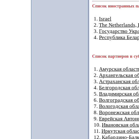
Список иностранных п
1.
Israel
2.
The Netherlands,
3.
Государство Укр
4.
Республика Бела
Список партнеров в су
1.
Амурская област
2.
Архангельская о
3.
Астраханская об
4.
Белгородская об
5.
Владимирская об
6.
Волгоградская о
7.
Вологодская обл
8.
Воронежская обл
9.
Еврейская Автон
10.
Ивановская обл
11.
Иркутская обла
12.
Кабардино-Балк