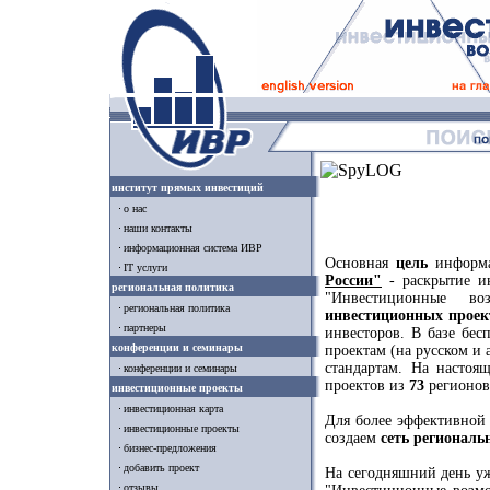
институт прямых инвестиций
о нас
наши контакты
информационная система ИВР
Основная
цель
информ
IT услуги
России"
- раскрытие и
региональная политика
"Инвестиционные в
региональная политика
инвестиционных проек
партнеры
инвесторов. В базе бе
конференции и семинары
проектам (на русском и
стандартам. На насто
конференции и семинары
проектов из
73
регионов
инвестиционные проекты
инвестиционная карта
Для более эффективной
инвестиционные проекты
создаем
сеть региональ
бизнес-предложения
добавить проект
На сегодняшний день у
отзывы