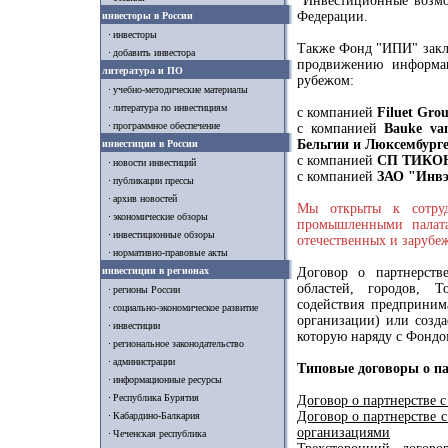
"Инвестиционные возмо
Федерации.
инвесторы в России
инвесторы
Также Фонд "ИПИ" закл
добавить инвестора
продвижению информа
литература и ПО
рубежом:
учебно-методические материалы
литература по инвестициям
с компанией
Filuet Gro
программное обеспечение
с компанией
Bauke van
Бельгии и Люксембург
инвестиции в России
с компанией
СП ТИКОН
новости инвестиций
с компанией
ЗАО "Инвэ
публикации прессы
архив новостей
Мы открыты к сотруд
экономические обзоры
промышленными палата
инвестиционные обзоры
отечественных и зарубе
нормативно-правовые акты
инвестиции в регионах
Договор о партнерств
областей, городов, Т
регионы России
содействия предприним
социально-экономическое развитие
организации) или созда
инвестиции
которую наряду с Фондо
региональное законодательство
администрации
Типовые договоры о па
информационные ресурсы
Республика Бурятия
Договор о партнерстве 
Договор о партнерстве 
Кабардино-Балкария
организациями
Чеченская республика