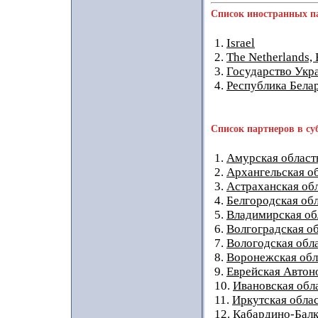
Список иностранных п
1.
Israel
2.
The Netherlands,
3.
Государство Укр
4.
Республика Бела
Список партнеров в су
1.
Амурская област
2.
Архангельская о
3.
Астраханская об
4.
Белгородская об
5.
Владимирская об
6.
Волгоградская о
7.
Вологодская обл
8.
Воронежская обл
9.
Еврейская Автон
10.
Ивановская обл
11.
Иркутская обла
12.
Кабардино-Балк