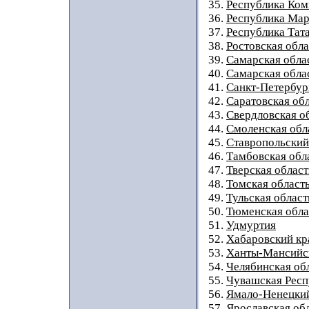
35.
Республика Ком
36.
Республика Мар
37.
Республика Тат
38.
Ростовская обла
39.
Самарская обла
40.
Самарская облас
41.
Санкт-Петербур
42.
Саратовская об
43.
Свердловская о
44.
Смоленская обл
45.
Ставропольский
46.
Тамбовская обл
47.
Тверская област
48.
Томская област
49.
Тульская област
50.
Тюменская обла
51.
Удмуртия
52.
Хабаровский кр
53.
Ханты-Мансийс
54.
Челябинская об
55.
Чувашская Респ
56.
Ямало-Ненецки
57.
Ярославская об