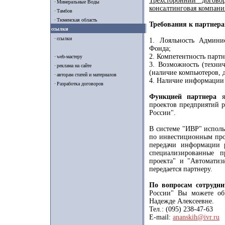
Трехсторонний догов
Минеральные Воды
консалтинговая компания
Тамбов
Тюменская область
Требования к партнера
ссылки
ссылки
1. Лояльность Админи
Фонда;
2. Компетентность парт
web-мастеру
3. Возможность (технич
реклама на сайте
(наличие компьютеров, д
авторам статей и материалов
4. Наличие информации
Разработка договоров
Функцией партнера
яв
проектов предприятий 
России".
В системе "ИВР" исполь
по инвестиционным прое
передачи информации 
специализированные п
проекта" и "Автоматиз
передается партнеру.
По вопросам сотрудни
России" Вы можете об
Надежде Алексеевне.
Тел.: (095) 238-47-63
E-mail:
ananskih@ivr.ru