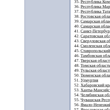
35.
Республика Ком
36.
Республика Мар
37.
Республика Тат
38.
Ростовская обла
39.
Самарская обла
40.
Самарская облас
41.
Санкт-Петербур
42.
Саратовская об
43.
Свердловская о
44.
Смоленская обл
45.
Ставропольский
46.
Тамбовская обл
47.
Тверская област
48.
Томская област
49.
Тульская област
50.
Тюменская обла
51.
Удмуртия
52.
Хабаровский кр
53.
Ханты-Мансийс
54.
Челябинская об
55.
Чувашская Респ
56.
Ямало-Ненецки
57.
Ярославская об