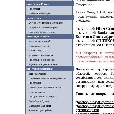
"Инвестиционные возмо
Федерации.
инвесторы в России
инвесторы
Также Фонд "ИПИ" закл
добавить инвестора
продвижению информа
литература и ПО
рубежом:
учебно-методические материалы
литература по инвестициям
с компанией
Filuet Gro
программное обеспечение
с компанией
Bauke van
Бельгии и Люксембург
инвестиции в России
с компанией
СП ТИКОН
новости инвестиций
с компанией
ЗАО "Инвэ
публикации прессы
архив новостей
Мы открыты к сотруд
экономические обзоры
промышленными палата
инвестиционные обзоры
отечественных и зарубе
нормативно-правовые акты
инвестиции в регионах
Договор о партнерств
областей, городов, Т
регионы России
содействия предприним
социально-экономическое развитие
организации) или созда
инвестиции
которую наряду с Фондо
региональное законодательство
администрации
Типовые договоры о па
информационные ресурсы
Республика Бурятия
Договор о партнерстве 
Договор о партнерстве 
Кабардино-Балкария
организациями
Чеченская республика