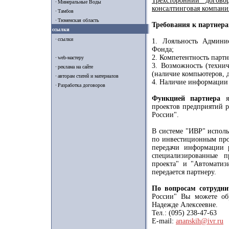
Трехсторонний догов
Минеральные Воды
консалтинговая компания
Тамбов
Тюменская область
Требования к партнера
ссылки
ссылки
1. Лояльность Админи
Фонда;
2. Компетентность парт
web-мастеру
3. Возможность (технич
реклама на сайте
(наличие компьютеров, д
авторам статей и материалов
4. Наличие информации
Разработка договоров
Функцией партнера
яв
проектов предприятий 
России".
В системе "ИВР" исполь
по инвестиционным прое
передачи информации 
специализированные п
проекта" и "Автоматиз
передается партнеру.
По вопросам сотрудни
России" Вы можете об
Надежде Алексеевне.
Тел.: (095) 238-47-63
E-mail:
ananskih@ivr.ru