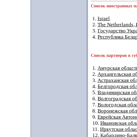
Список иностранных п
1.
Israel
2.
The Netherlands,
3.
Государство Укр
4.
Республика Бела
Список партнеров в су
1.
Амурская област
2.
Архангельская о
3.
Астраханская об
4.
Белгородская об
5.
Владимирская об
6.
Волгоградская о
7.
Вологодская обл
8.
Воронежская обл
9.
Еврейская Автон
10.
Ивановская обл
11.
Иркутская обла
12.
Кабардино-Балк