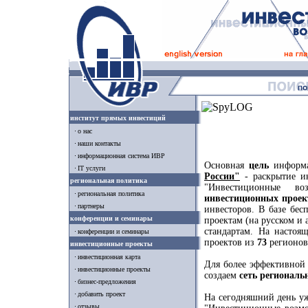
институт прямых инвестиций
о нас
наши контакты
информационная система ИВР
Основная
цель
информ
IT услуги
России"
- раскрытие и
региональная политика
"Инвестиционные в
региональная политика
инвестиционных проек
партнеры
инвесторов. В базе бе
конференции и семинары
проектам (на русском и
стандартам. На насто
конференции и семинары
проектов из
73
регионов
инвестиционные проекты
инвестиционная карта
Для более эффективной
инвестиционные проекты
создаем
сеть региональ
бизнес-предложения
добавить проект
На сегодняшний день у
отзывы