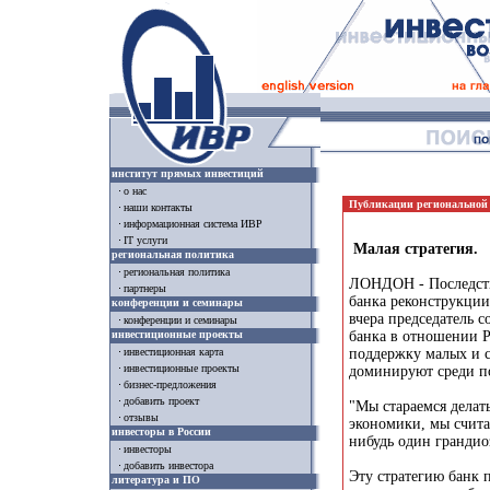
институт прямых инвестиций
о нас
Публикации региональной
наши контакты
информационная система ИВР
IT услуги
Малая стратегия.
региональная политика
региональная политика
ЛОНДОН - Последстви
партнеры
банка реконструкции
конференции и семинары
вчера председатель 
конференции и семинары
инвестиционные проекты
банка в отношении Р
поддержку малых и с
инвестиционная карта
инвестиционные проекты
доминируют среди пол
бизнес-предложения
добавить проект
"Мы стараемся делат
отзывы
экономики, мы считае
инвесторы в России
нибудь один грандио
инвесторы
добавить инвестора
Эту стратегию банк 
литература и ПО