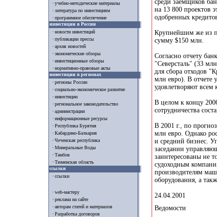
среди заемщиков бан
учебно-методические материалы
на 13 800 проектов 
литература по инвестициям
одобренных кредитов 
программное обеспечение
инвестиции в России
Крупнейшим же из п
новости инвестиций
публикации прессы
сумму $150 млн.
архив новостей
экономические обзоры
Согласно отчету бан
инвестиционные обзоры
"Северсталь" (33 млн
нормативно-правовые акты
для сбора отходов "К
инвестиции в регионах
млн евро). В отчете
регионы России
удовлетворяют всем 
социально-экономическое развитие
инвестиции
В целом к концу 200
региональное законодательство
сотрудничества соста
администрации
информационные ресурсы
В 2001 г., по прогн
Республика Бурятия
млн евро. Однако ро
Кабардино-Балкария
и средний бизнес. У
Чеченская республика
Минеральные Воды
заседании управляю
Тамбов
заинтересованы не т
Тюменская область
судоходным компани
ссылки
производителям маши
ссылки
оборудования, а так
web-мастеру
24.04.2001
реклама на сайте
авторам статей и материалов
Ведомости
Разработка договоров