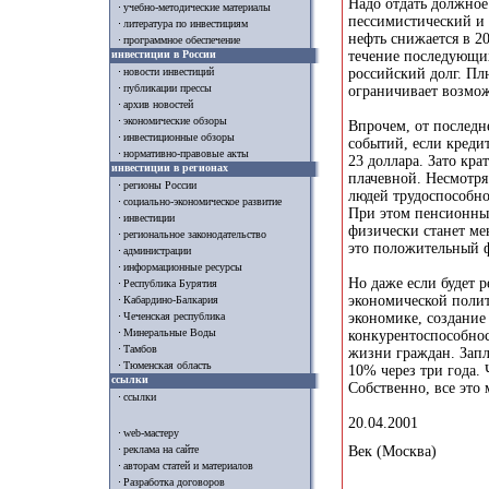
Надо отдать должное
учебно-методические материалы
пессимистический и 
литература по инвестициям
нефть снижается в 20
программное обеспечение
инвестиции в России
течение последующих
российский долг. П
новости инвестиций
публикации прессы
ограничивает возмож
архив новостей
экономические обзоры
Впрочем, от последн
инвестиционные обзоры
событий, если кредит
нормативно-правовые акты
23 доллара. Зато кра
инвестиции в регионах
плачевной. Несмотря
регионы России
людей трудоспособного
социально-экономическое развитие
При этом пенсионные
инвестиции
физически станет ме
региональное законодательство
это положительный 
администрации
информационные ресурсы
Но даже если будет 
Республика Бурятия
экономической поли
Кабардино-Балкария
экономике, создани
Чеченская республика
Минеральные Воды
конкурентоспособно
Тамбов
жизни граждан. Запл
Тюменская область
10% через три года. 
ссылки
Собственно, все это
ссылки
20.04.2001
web-мастеру
Век (Москва)
реклама на сайте
авторам статей и материалов
Разработка договоров