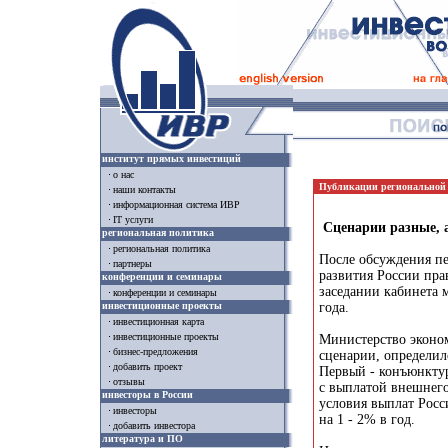
институт прямых инвестиций
о нас
Публикации региональной
наши контакты
информационная система ИВР
IT услуги
Сценарии разные, а
региональная политика
региональная политика
После обсуждения пе
партнеры
развития России пра
конференции и семинары
заседании кабинета 
конференции и семинары
инвестиционные проекты
года.
инвестиционная карта
инвестиционные проекты
Министерство эконом
бизнес-предложения
сценарии, определил
добавить проект
Первый - конъюнктур
отзывы
с выплатой внешнего
инвесторы в России
условия выплат Росс
инвесторы
на 1 - 2% в год.
добавить инвестора
литература и ПО