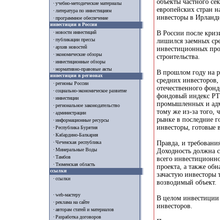
объекты частного се
учебно-методические материалы
европейских стран 
литература по инвестициям
инвесторы в Ирланд
программное обеспечение
инвестиции в России
В России после криз
новости инвестиций
публикации прессы
лишился заемных сре
архив новостей
инвестиционных прое
экономические обзоры
строительства.
инвестиционные обзоры
нормативно-правовые акты
В прошлом году на 
инвестиции в регионах
средних инвесторов,
регионы России
отечественного фонд
социально-экономическое развитие
фондовый индекс РТС
инвестиции
промышленных и адм
региональное законодательство
тому же из-за того,
администрации
рынке в последние г
информационные ресурсы
инвесторы, готовые в
Республика Бурятия
Кабардино-Балкария
Правда, и требовани
Чеченская республика
Минеральные Воды
Доходность должна с
Тамбов
всего инвестиционно
Тюменская область
проекта, а также об
ссылки
зачастую инвесторы т
ссылки
возводимый объект.
web-мастеру
В целом инвестиции
реклама на сайте
инвесторов.
авторам статей и материалов
Разработка договоров