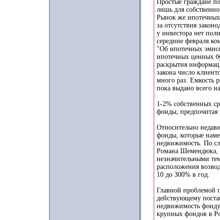
Простые граждане п
лишь для собственно
Рынок же ипотечных 
за отсутствия законо
у инвестора нет пол
середине февраля ко
"Об ипотечных эмис
ипотечных ценных бу
раскрытия информаци
закона число клиент
много раз. Емкость р
пока выдано всего н
1-2% собственных с
фонды, предпочитая 
Относительно недавн
фонды, которые нам
недвижимость. По с
Романа Шемендюка, р
незначительными тем
расположения возвод
10 до 300% в год.
Главной проблемой п
действующему поста
недвижимость фонду
крупных фондов в Ро