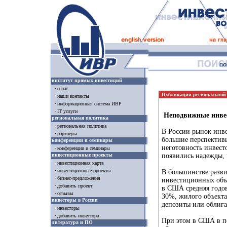
институт прямых инвестиций
о нас
Публикации региональной
наши контакты
информационная система ИВР
IT услуги
Неподвижные инве
региональная политика
региональная политика
В России рынок инве
партнеры
большие перспективы
конференции и семинары
неготовность инвест
конференции и семинары
инвестиционные проекты
появились надежды, 
инвестиционная карта
инвестиционные проекты
В большинстве разви
бизнес-предложения
инвестиционных объе
добавить проект
в США средняя годов
отзывы
30%, жилого объекта 
инвесторы в России
депозиты или облиг
инвесторы
добавить инвестора
При этом в США в по
литература и ПО