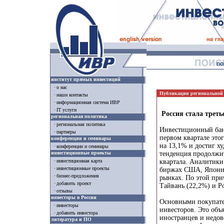
институт прямых инвестиций
о нас
Публикации региональной
наши контакты
информационная система ИВР
IT услуги
Россия стала треть
региональная политика
региональная политика
Инвестиционный бан
партнеры
первом квартале это
конференции и семинары
на 13,1% и достиг ху
конференции и семинары
инвестиционные проекты
тенденция продолжитс
квартала. Аналитики
инвестиционная карта
инвестиционные проекты
биржах США, Японии
бизнес-предложения
рынках. По этой при
добавить проект
Тайвань (22,2%) и Р
отзывы
инвесторы в России
Основными покупател
инвесторы
инвесторов. Это объ
добавить инвестора
иностранцев и недов
литература и ПО