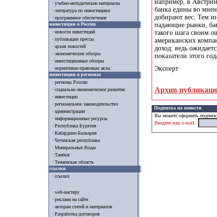
например, в Австрии
учебно-методические материалы
банка едины во мнен
литература по инвестициям
добирают вес. Тем и
программное обеспечение
инвестиции в России
падающие рынки, бан
такого шага своим о
новости инвестиций
публикации прессы
американских компан
архив новостей
доход: ведь ожидает
экономические обзоры
показатели этого год
инвестиционные обзоры
Эксперт
нормативно-правовые акты
инвестиции в регионах
регионы России
Архив публикац
социально-экономическое развитие
инвестиции
региональное законодательство
Подписка на новости
администрации
Вы можете оформить подписку
информационные ресурсы
Введите ваш e-mail:
Республика Бурятия
Кабардино-Балкария
Чеченская республика
Минеральные Воды
Тамбов
Тюменская область
ссылки
ссылки
web-мастеру
реклама на сайте
авторам статей и материалов
Разработка договоров