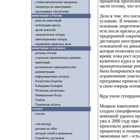
процентов прогнозны
учебно-методические материалы
части потому, что о
литература по инвестициям
программное обеспечение
инвестиции в России
Дело в том, что пос
условиях. В течение
новости инвестиций
публикации прессы
основные энергетичес
архив новостей
есть после кризиса 
экономические обзоры
предприятий сократи
инвестиционные обзоры
дистанции иностранн
нормативно-правовые акты
основанной на девал
инвестиции в регионах
которая позволяла с
регионы России
время, пока рост ос
социально-экономическое развитие
валютного курса и э
инвестиции
принципиальные реше
региональное законодательство
была базироваться на
администрации
ограничениях участи
информационные ресурсы
программы привела б
Республика Бурятия
в свою очередь осно
Кабардино-Балкария
Чеченская республика
Минеральные Воды
Куда ушли супердох
Тамбов
Тюменская область
Мощное накопление 
ссылки
создало специфическ
ссылки
компаний удалось пр
уже в 2000 году при
web-мастеру
произошло довольно
реклама на сайте
процентов) и пищеву
авторам статей и материалов
экономики нет - ест
Разработка договоров