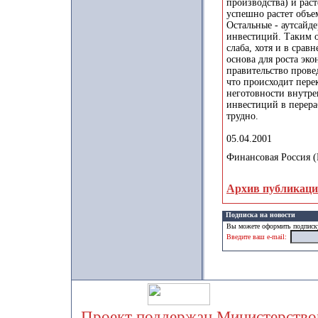
производства) и рас
успешно растет объе
Остальные - аутсайд
инвестиций. Таким о
слаба, хотя и в сра
основа для роста эко
правительство прове
что происходит перек
неготовности внутре
инвестиций в перер
трудно.
05.04.2001
Финансовая Россия 
Архив публикац
Подписка на новости
Вы можете оформить подписку
Введите ваш e-mail:
Проект поддержан Министерством