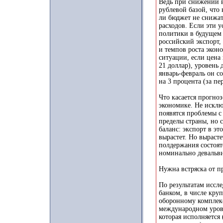
Ведь при снижении 
рублевой базой, что
ли бюджет не снижа
расходов. Если эти у
политики в будущем
российский экспорт,
и темпов роста экон
ситуации, если цена 
21 доллар), уровень
январь-февраль он с
на 3 процента (за п
Что касается прогно
экономике. Не исклю
появятся проблемы с
пределы страны, но 
баланс: экспорт в эт
вырастет. Но вырасте
полдержания состоят
номинально девальви
Нужна встряска от п
По результатам иссл
банком, в числе кру
оборонному комплекс
международном уровн
которая исполняется