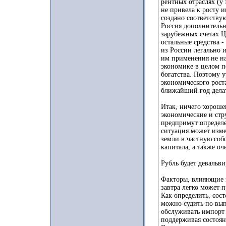
рентных отраслях (у
не привела к росту 
создано соответству
Россия дополнительн
зарубежных счетах Ц
остальные средства 
из России легально 
им применения не на
экономике в целом 
богатства. Поэтому 
экономического рост
ближайший год делат
Итак, ничего хороше
экономические и стр
предпримут определе
ситуация может изме
земли в частную собс
капитала, а также оч
Рубль будет девальви
Факторы, влияющие н
завтра легко может 
Как определить, сос
можно судить по вып
обслуживать импорт 
поддерживая состоян