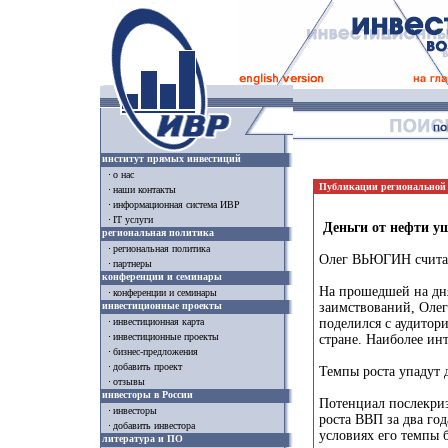
институт прямых инвестиций
о нас
Публикации региональной
наши контакты
информационная система ИВР
IT услуги
Деньги от нефти уш
региональная политика
региональная политика
Олег ВЬЮГИН считает
партнеры
конференции и семинары
На прошедшей на дн
конференции и семинары
инвестиционные проекты
заимствований, Оле
поделился с аудитор
инвестиционная карта
инвестиционные проекты
стране. Наиболее ин
бизнес-предложения
добавить проект
Темпы роста упадут 
отзывы
инвесторы в России
Потенциал послекриз
инвесторы
роста ВВП за два го
добавить инвестора
условиях его темпы б
литература и ПО