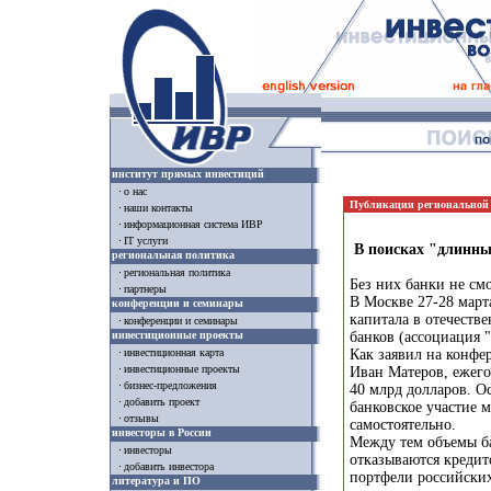
институт прямых инвестиций
о нас
Публикации региональной
наши контакты
информационная система ИВР
IT услуги
В поисках "длинных
региональная политика
региональная политика
Без них банки не смо
партнеры
В Москве 27-28 март
конференции и семинары
капитала в отечеств
конференции и семинары
инвестиционные проекты
банков (ассоциация "
Как заявил на конфе
инвестиционная карта
инвестиционные проекты
Иван Матеров, ежего
бизнес-предложения
40 млрд долларов. О
добавить проект
банковское участие 
отзывы
самостоятельно.
инвесторы в России
Между тем объемы ба
инвесторы
отказываются кредит
добавить инвестора
портфели российских
литература и ПО