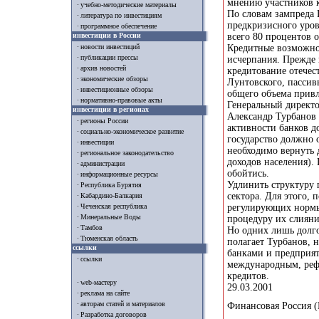
мнению участников 
учебно-методические материалы
По словам зампреда 
литература по инвестициям
предкризисного уров
программное обеспечение
инвестиции в России
всего 80 процентов 
Кредитные возможност
новости инвестиций
публикации прессы
исчерпания. Прежде 
архив новостей
кредитование отечес
экономические обзоры
Лунтовского, пассивы
инвестиционные обзоры
общего объема привл
нормативно-правовые акты
Генеральный директо
инвестиции в регионах
Александр Турбанов
регионы России
активности банков д
социально-экономическое развитие
государство должно 
инвестиции
необходимо вернуть 
региональное законодательство
доходов населения). 
администрации
обойтись.
информационные ресурсы
Удлинить структуру 
Республика Бурятия
сектора. Для этого, 
Кабардино-Балкария
регулирующих нормы 
Чеченская республика
Минеральные Воды
процедуру их слиян
Тамбов
Но одних лишь долго
Тюменская область
полагает Турбанов, 
ссылки
банками и предприят
ссылки
международным, рефо
кредитов.
web-мастеру
29.03.2001
реклама на сайте
авторам статей и материалов
Финансовая Россия 
Разработка договоров