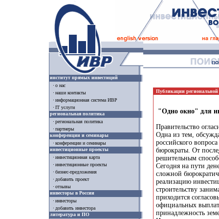
институт прямых инвестиций
о нас
Публикации региональной
наши контакты
информационная система ИВР
IT услуги
"Одно окно" для и
региональная политика
региональная политика
Правительство оглас
партнеры
Одна из тем, обсужд
конференции и семинары
российского вопроса
конференции и семинары
инвестиционные проекты
бюрократы. От после
решительным способ
инвестиционная карта
инвестиционные проекты
Сегодня на пути ден
бизнес-предложения
сложной бюрократич
добавить проект
реализацию инвестиц
отзывы
строительству заним
инвесторы в России
приходится согласов
инвесторы
официальных выплат.
добавить инвестора
принадлежность земе
литература и ПО