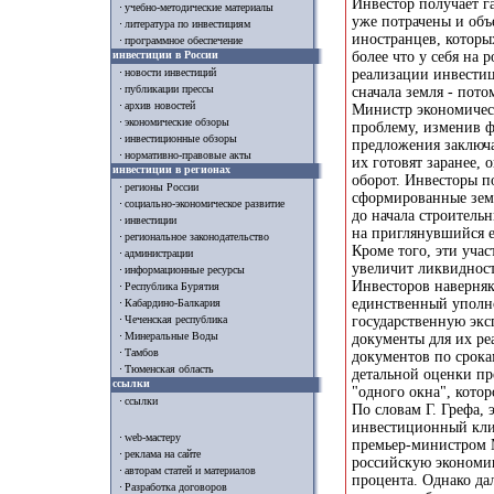
Инвестор получает га
учебно-методические материалы
уже потрачены и объ
литература по инвестициям
иностранцев, которы
программное обеспечение
инвестиции в России
более что у себя на
реализации инвести
новости инвестиций
публикации прессы
сначала земля - пото
архив новостей
Министр экономическ
экономические обзоры
проблему, изменив ф
инвестиционные обзоры
предложения заключае
нормативно-правовые акты
их готовят заранее, 
инвестиции в регионах
оборот. Инвесторы п
регионы России
сформированные земе
социально-экономическое развитие
до начала строитель
инвестиции
на приглянувшийся е
региональное законодательство
Кроме того, эти уча
администрации
увеличит ликвиднос
информационные ресурсы
Инвесторов наверняк
Республика Бурятия
единственный уполно
Кабардино-Балкария
государственную экс
Чеченская республика
Минеральные Воды
документы для их ре
Тамбов
документов по срока
Тюменская область
детальной оценки пр
ссылки
"одного окна", кото
ссылки
По словам Г. Грефа,
инвестиционный кли
web-мастеру
премьер-министром 
реклама на сайте
российскую экономик
авторам статей и материалов
процента. Однако да
Разработка договоров