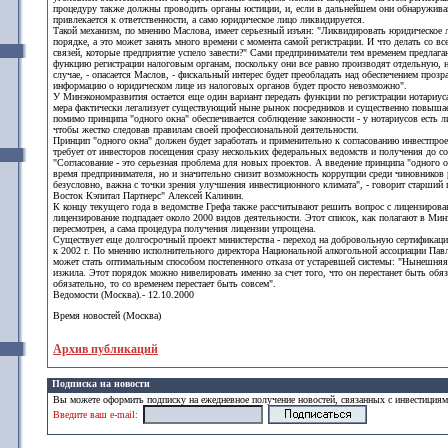
процедуру также должны проводить органы юстиции, и, если в дальнейшем они обнаружива
привлекается к ответственности, а само юридическое лицо ликвидируется.
Такой механизм, по мнению Маслова, имеет серьезный изъян: "Ликвидировать юридическое 
порядке, а это может занять много времени с момента самой регистрации. И что делать со 
связей, которые предприятие успело завести?" Сами предприниматели тем временем предлага
функцию регистрации налоговым органам, поскольку они все равно производят отдельную, н
случае, - опасается Маслов, - фискальный интерес будет преобладать над обеспечением проз
информацию о юридическом лице из налоговых органов будет просто невозможно".
У Минэкономразвития остается еще один вариант передать функции по регистрации нотариус
мера фактически легализует существующий ныне рынок посредников и существенно повышае
помимо принципа "одного окна" обеспечивается соблюдение законности - у нотариусов есть л
чтобы жестко следовав правилам своей профессиональной деятельности.
Принцип "одного окна" должен будет заработать и применительно к согласованию инвестпрое
требует от инвесторов посещения сразу нескольких федеральных ведомств и получения до с
"Согласование - это серьезная проблема для новых проектов. А введение принципа "одного о
время предпринимателя, но и значительно снизит возможность коррупции среди чиновников 
безусловно, важна с точки зрения улучшения инвестиционного климата", - говорит старший 
Восток Кэпитал Партнерс" Алексей Калинин.
К концу текущего года в ведомстве Грефа также рассчитывают решить вопрос с лицензирова
лицензирование подпадает около 2000 видов деятельности. Этот список, как полагают в Ми
пересмотрен, а сама процедура получения лицензии упрощена.
Существует еще долгосрочный проект министерства - переход на добровольную сертификаци
к 2002 г. По мнению исполнительного директора Национальной алкогольной ассоциации Па
может стать оптимальным способом постепенного отказа от устаревшей системы: "Нынешняя
изжила. Этот порядок можно нивелировать именно за счет того, что он перестанет быть обяз
обязательно, то со временем перестает быть совсем".
Ведомости (Москва).- 12.10.2000
Время новостей (Москва)
Архив публикаций
Подписка на новости
Вы можете оформить подписку на ежедневное получение новостей, связанных с инвестиция
Введите ваш e-mail: