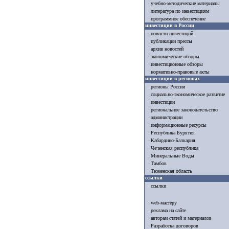
учебно-методические материалы
литература по инвестициям
программное обеспечение
инвестиции в России
новости инвестиций
публикации прессы
архив новостей
экономические обзоры
инвестиционные обзоры
нормативно-правовые акты
инвестиции в регионах
регионы России
социально-экономическое развитие
инвестиции
региональное законодательство
администрации
информационные ресурсы
Республика Бурятия
Кабардино-Балкария
Чеченская республика
Минеральные Воды
Тамбов
Тюменская область
ссылки
ссылки
web-мастеру
реклама на сайте
авторам статей и материалов
Разработка договоров