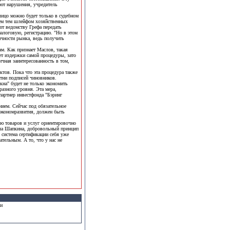
ют нарушения, учредитель
лицо можно будет только в судебном
всем тем шлейфом хозяйственных
ют ведомству Грефа передать
алоговую, регистрацию. "Но в этом
рачности рынка, ведь получить
ам. Как признает Маслов, такая
т издержки самой процедуры, зато
ичная заинтересованность в том,
ктов. Пока что эта процедура также
отни подписей чиновников.
кна" будет не только экономить
разного уровня. Эта мера,
партнер инвестфонда "Бэринг
нием. Сейчас под обязательное
нэкономразвития, должен быть
ю товаров и услуг ориентировочно
вла Шапкина, добровольный принцип
 система сертификации себя уже
ательным. А то, что у нас не
ми