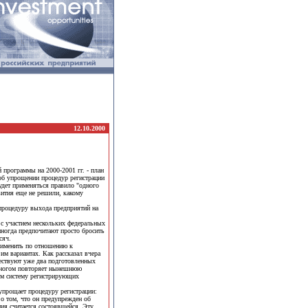
12.10.2000
программы на 2000-2001 гг. - план
 об упрощении процедур регистрации
удет применяться правило "одного
вития еще не решили, какому
 процедуру выхода предприятий на
 с участием нескольких федеральных
иногда предпочитают просто бросить
сяч.
применить по отношению к
им вариантах. Как рассказал вчера
ествуют уже два подготовленных
 многом повторяет нынешнюю
лом систему регистрирующих
упрощает процедуру регистрации:
 о том, что он предупрежден об
ция считается состоявшейся. Эту