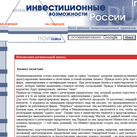
Публикации региональной прессы
Бизнесу полегчает.
Минэкономразвития готово выполнить один из самых "громких" разделов правительственной 
дерегулирования экономики и облегчения условий ведения бизнеса. Прежде всего речь идет
фирм, лицензирования и сертификации товаров. При регистрации бизнеса и инвестпроектов б
окна", которое заменит нынешнюю сложную систему согласований. Правда, в Минэкономраз
ведомству будет принадлежать заветное "окно".
Первым на очереди стоит закон о регистрации юридических лиц, который должен упростить
рынок и в то же время дать возможность цивилизованно с рынка уйти.
Для того чтобы зарегистрировать фирму, сейчас требуется проделать 16 различных операций
ведомств. А издержки на ликвидацию юридического лица так высоки, что предприниматели 
де-факто не работающую фирму. "Мертвых" юридических лиц насчитывается уже десятки ты
Базовая идея, из которой исходят сейчас в Минэкономразвития, заключается в том, чтобы 
регистрации принцип "одного окна". Однако пока в министерстве теряются в представленных 
замминистра экономического развития и торговли Александр Маслов, на данный момент сущ
законопроекта о регистрации юридических лиц Первый из них представлен Минюстом и во
длинную процедуру - с той лишь разницей, что Минюст предлагает создать под своим нача
органов.
Законопроект, подготовленный Центром торговой политики и права, напротив, максимально 
желающий зарегистрировать юридическое лицо заполняет стандартный бланк и дает расписку
уголовной ответственности за предоставление заведомо ложных сведений, - на этом регистра