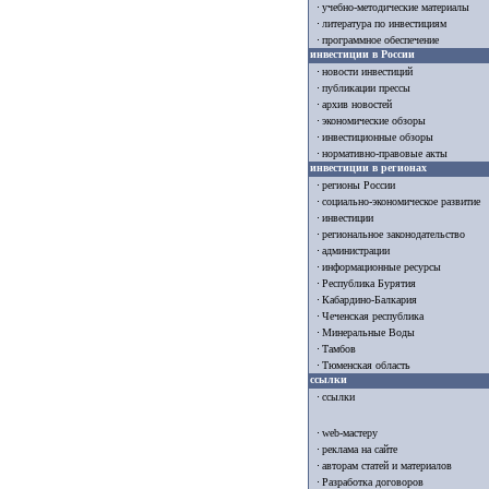
учебно-методические материалы
литература по инвестициям
программное обеспечение
инвестиции в России
новости инвестиций
публикации прессы
архив новостей
экономические обзоры
инвестиционные обзоры
нормативно-правовые акты
инвестиции в регионах
регионы России
социально-экономическое развитие
инвестиции
региональное законодательство
администрации
информационные ресурсы
Республика Бурятия
Кабардино-Балкария
Чеченская республика
Минеральные Воды
Тамбов
Тюменская область
ссылки
ссылки
web-мастеру
реклама на сайте
авторам статей и материалов
Разработка договоров