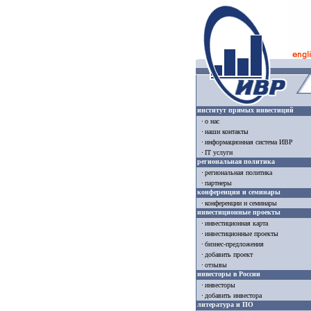
институт прямых инвестиций
о нас
наши контакты
информационная система ИВР
IT услуги
региональная политика
региональная политика
партнеры
конференции и семинары
конференции и семинары
инвестиционные проекты
инвестиционная карта
инвестиционные проекты
бизнес-предложения
добавить проект
отзывы
инвесторы в России
инвесторы
добавить инвестора
литература и ПО