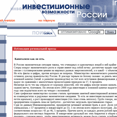
Публикации региональной прессы
Капитализм как он есть.
В России экономическая ситуация такова, что очевидных и однозначных вещей в ней крайне м
Споры вокруг экономического роста в стране имеют под собой почву: достаточно трудно оцен
связан с гулливеровскими ценами на мировых рынках энергоносителей, а в какой - с объек
Но есть факты и цифры, против которых не попрешь. Министерство экономического развития
сочинило доклад правительству России. В докладе черным по белому сказано: за девять мес
основной капитал (читай: в развитие производства) за счет всех источников финансирования
вырос по сравнению с аналогичным прошлогодним периодом на 17, 6 процента.
Несмотря на то что мы отвыкли от хороших новостей, обе эти цифры вполне можно назвать
скажем мягче, бумчиком. По итогам всего 2000 года инвестиции в основной капитал вырастут
году они подскочили всего на четыре с половиной.
Само грефовское министерство склонно считать причинами заметной инвестиционной активно
во взаиморасчетах и радужные экономические ожидания. То есть не инвестиции вызывают эк
почти идеально), а рост провоцирует инвестиции (что тоже очень неплохо). Грубо говоря, 
предприятиям создавать пока не требуется - достаточно загружать простаивавшие старые.
Судя по данным Минэкономразвития, предприятия начинают активнее брать в долг. Доля со
уменьшилась с 57 процентов в январе-марте до 53, 5 по итогам всего первого полугодия. Д
соответственно возросла-с 43 до 46, 5 процента. Причем шесть из каждых десяти рублей пр
федерального или местных бюджетов. В январе-июне удельный вес этих бюджетов в общем о
процента - слишком много, чтобы инвестиционную активность можно было считать устойчиво