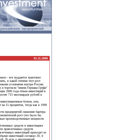
01.11.2000
ало - все поддается трактовке.
ить, в какой степени этот рост
тивными условиями внутри России.
 и торговли "имени Германа Грефа"
яцев 2000 года объем инвестиций в
 достиг 715 миллиардов рублей и
 инвестиционным бумом, или,
 на 15 процентов, тогда как в 1999
сти предприятий снижение бартера
ономический рост (это было бы
новые производственные мощности
бственных средств в инвестициях
оля привлеченных средств
ивлеченных инвестиций приходят из
бъеме инвестиций составил 20, 6
й. То есть у предприятий