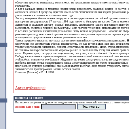
оборотные средства потихоньку появляются, но предприятия предпочитают по максимуму п
государства.
А вот с банками ничего не меняется: боятся банки кредитовать реальный сектор - и все тут.
составляет жалких 4 процента, при том что по всем статистическим выкладкам финансовые 
увеличивались в течение всего нынешнего года.
Логику поведения банков понять нетрудно - риски кредитования российской промышленност
повторения ситуации после 17 августа 1998 года никто из банкиров не желает. Тем не менее 
активность в реальном секторе - верный показатель эфемерности нашего инвестиционного бу
выразиться, следствие текущей конъюнктуры, а не прочная тенденция, покоящаяся на прочно
И все-таки российский капитализм развивается, чему нельзя не радоваться. Пополнение обо
развитие производства - явный признак постепенного завершения переходного периода в росс
полноценного существования в новом, рыночном качестве.
Теперь предстоит наделить этот пока еще количественный рост качественными признаками. 
физические или стоимостные объемы производства, но еще и уменьшать при этом сохраня
уровне энергоемкость экономики, снижать себестоимость продукции. Пока, будем откровен
не слишком конкурентоспособна на мировом рынке, и по большому счету мы можем брать то
силы. Однако стран, где труд стоит еще меньше, чем у нас, - хоть отбавляй. На этом преиму
Победу капитализма в стране проигравшего социализма полной и окончательной пока не наз
этой победы становится все больше. Медленно, но верно растут реальные (а не среднестатис
пройдена нижняя точка экономического спада, а рост приобретает все более правдоподобные
прогнозов на будущее российской экономики хватает и сейчас, одно можно утверждать смело
экономической трансформации России остался позади.
Известия (Москва).- 01.11.2000
Архив публикаций
Подписка на новости
Вы можете оформить подписку на ежедневное получение новостей, связанных с инвестиция
Введите ваш e-mail: