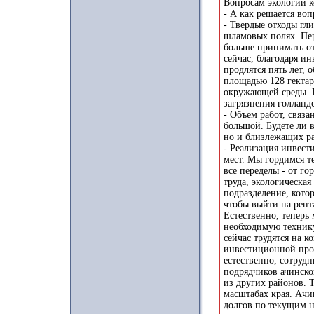
Вопросам экологии к
- А как решается во
- Твердые отходы гл
шламовых полях. Пер
больше принимать о
сейчас, благодаря и
продлятся пять лет,
площадью 128 гектар
окружающей среды. П
загрязнения голланд
- Объем работ, связ
большой. Будете ли 
но и близлежащих р
- Реализация инвест
мест. Мы гордимся те
все переделы - от го
труда, экологическая
подразделение, кото
чтобы выйти на рент
Естественно, теперь
необходимую технику
сейчас трудятся на к
инвестиционной прог
естественно, сотруд
подрядчиков ачинско
из других районов. Т
масштабах края. Ачи
долгов по текущим 