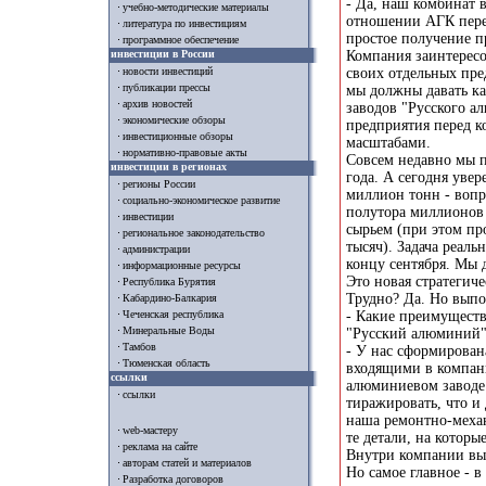
- Да, наш комбинат 
учебно-методические материалы
отношении АГК пере
литература по инвестициям
простое получение п
программное обеспечение
инвестиции в России
Компания заинтересо
своих отдельных пре
новости инвестиций
публикации прессы
мы должны давать к
архив новостей
заводов "Русского а
экономические обзоры
предприятия перед к
инвестиционные обзоры
масштабами.
нормативно-правовые акты
Совсем недавно мы п
инвестиции в регионах
года. А сегодня увер
регионы России
миллион тонн - вопр
социально-экономическое развитие
полутора миллионов 
инвестиции
сырьем (при этом про
региональное законодательство
тысяч). Задача реаль
администрации
концу сентября. Мы
информационные ресурсы
Это новая стратегиче
Республика Бурятия
Трудно? Да. Но вып
Кабардино-Балкария
- Какие преимуществ
Чеченская республика
Минеральные Воды
"Русский алюминий"
Тамбов
- У нас сформирован
Тюменская область
входящими в компани
ссылки
алюминиевом заводе 
ссылки
тиражировать, что и
наша ремонтно-меха
web-мастеру
те детали, на котор
реклама на сайте
Внутри компании вып
авторам статей и материалов
Но самое главное - 
Разработка договоров