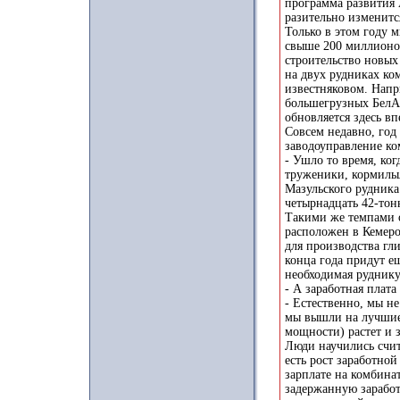
программа развития 
разительно изменитс
Только в этом году 
свыше 200 миллионов
строительство новых
на двух рудниках к
известняковом. Напр
большегрузных БелАЗ
обновляется здесь вп
Совсем недавно, год
заводоуправление ко
- Ушло то время, ко
труженики, кормильц
Мазульского рудника 
четырнадцать 42-тон
Такими же темпами 
расположен в Кемеро
для производства гл
конца года придут ещ
необходимая руднику
- А заработная плата
- Естественно, мы н
мы вышли на лучшие 
мощности) растет и 
Люди научились счита
есть рост заработной
зарплате на комбина
задержанную заработ