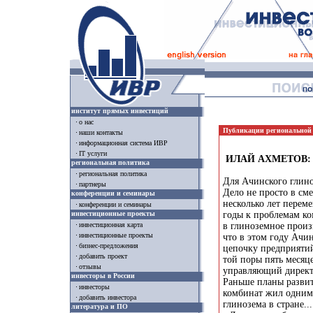
институт прямых инвестиций
о нас
Публикации региональной
наши контакты
информационная система ИВР
IT услуги
ИЛАЙ АХМЕТОВ:
региональная политика
региональная политика
Для Ачинского глин
партнеры
Дело не просто в см
конференции и семинары
несколько лет переме
конференции и семинары
инвестиционные проекты
годы к проблемам ко
в глиноземное произ
инвестиционная карта
инвестиционные проекты
что в этом году Ачи
бизнес-предложения
цепочку предприяти
добавить проект
той поры пять месяц
отзывы
управляющий дирек
инвесторы в России
Раньше планы развит
инвесторы
комбинат жил одним 
добавить инвестора
глинозема в стране...
литература и ПО