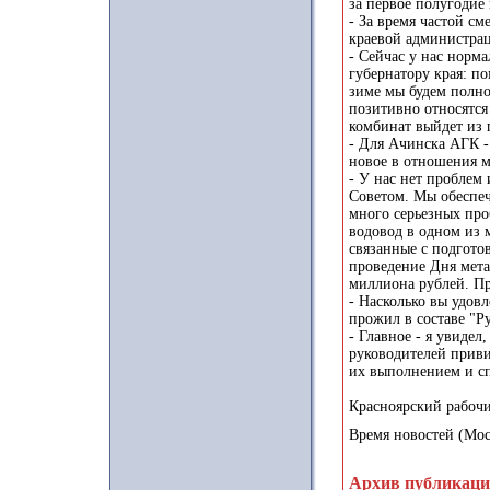
за первое полугодие
- За время частой с
краевой администрац
- Сейчас у нас норм
губернатору края: по
зиме мы будем полн
позитивно относятся
комбинат выйдет из 
- Для Ачинска АГК -
новое в отношения 
- У нас нет проблем
Советом. Мы обеспеч
много серьезных про
водовод в одном из 
связанные с подгото
проведение Дня мета
миллиона рублей. Пр
- Насколько вы удовл
прожил в составе "Р
- Главное - я увидел
руководителей привив
их выполнением и спр
Красноярский рабочий
Время новостей (Мос
Архив публикац