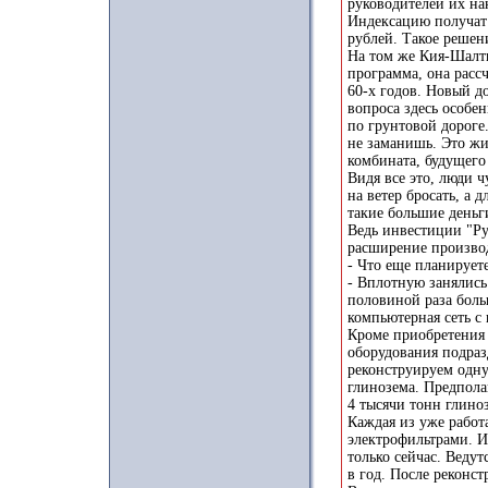
руководителей их на
Индексацию получат 
рублей. Такое решен
На том же Кия-Шалт
программа, она рассч
60-х годов. Новый д
вопроса здесь особе
по грунтовой дороге
не заманишь. Это жи
комбината, будущего
Видя все это, люди ч
на ветер бросать, а 
такие большие деньги
Ведь инвестиции "Ру
расширение производ
- Что еще планирует
- Вплотную занялись 
половиной раза боль
компьютерная сеть с
Кроме приобретения 
оборудования подраз
реконструируем одну
глинозема. Предпола
4 тысячи тонн глино
Каждая из уже работ
электрофильтрами. И
только сейчас. Ведут
в год. После реконс