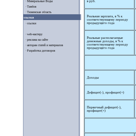
Минеральные Воды
в руб.
Тамбов
Тюменская область
Реальная зарплата, в % к
ссылки
соответствующему периоду
предыдущего года
ссылки
web-мастеру
Реальные располагаемые
реклама на сайте
денежные доходы, в % к
соответствующему периоду
авторам статей и материалов
предыдущего года
Разработка договоров
Доходы
Дефицит(-), профицит(+)
Первичный дефицит(-),
профицит(+)