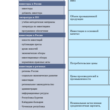
ВВП
инвесторы в России
инвесторы
добавить инвестора
Объем промышленной
литература и ПО
продукции
учебно-методические материалы
литература по инвестициям
программное обеспечение
Инвестиции в основной
капитал
инвестиции в России
новости инвестиций
публикации прессы
архив новостей
экономические обзоры
инвестиционные обзоры
нормативно-правовые акты
Потребительские цены
инвестиции в регионах
регионы России
социально-экономическое развитие
Цены производителей в
промышленности
инвестиции
региональное законодательство
администрации
информационные ресурсы
Республика Бурятия
Кабардино-Балкария
Номинальная начисленная
среднемесячная зарплата,
Чеченская республика