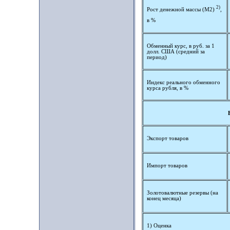
2)
Рост денежной массы (М2)
,
в %
Обменный курс, в руб. за 1
долл. США (средний за
период)
Индекс реального обменного
курса рубля, в %
Экспорт товаров
Импорт товаров
Золотовалютные резервы (на
конец месяца)
1) Оценка