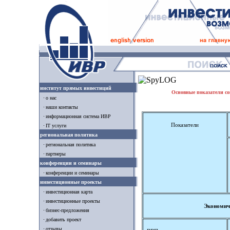
институт прямых инвестиций
Основные показатели со
о нас
наши контакты
информационная система ИВР
Показатели
IT услуги
региональная политика
региональная политика
партнеры
конференции и семинары
конференции и семинары
инвестиционные проекты
инвестиционная карта
инвестиционные проекты
Экономиче
бизнес-предложения
добавить проект
отзывы