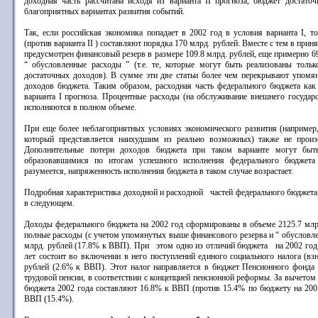
доходная часть рассчитана исходя из варианта II прогноза, бюджет достато
благоприятных вариантах развития событий.
Так, если российская экономика попадает в 2002 год в условия варианта I, т
(против варианта II ) составляют порядка 170 млрд. рублей. Вместе с тем в при
предусмотрен финансовый резерв в размере 109.8 млрд. рублей, еще примерно 6
“ обусловленные расходы ” (т.е. те, которые могут быть реализованы толь
достаточных доходов). В сумме эти две статьи более чем перекрывают упом
доходов бюджета. Таким образом, расходная часть федерального бюджета как 
варианта I прогноза. Процентные расходы (на обслуживание внешнего государс
исполняются в полном объеме.
При еще более неблагоприятных условиях экономического развития (например,
который представляется наихудшим из реально возможных) также не произо
Дополнительные потери доходов бюджета при таком варианте могут быть
образовавшимися по итогам успешного исполнения федерального бюджета
разумеется, напряженность исполнения бюджета в таком случае возрастает.
Подробная характеристика доходной и расходной частей федерального бюджета н
в следующем.
Доходы федерального бюджета на 2002 год сформированы в объеме 2125.7 млр
полные расходы (с учетом упомянутых выше финансового резерва и “ обусловле
млрд. рублей (17.8% к ВВП). При этом одно из отличий бюджета на 2002 го
лет состоит во включении в него поступлений единого социального налога (вз
рублей (2.6% к ВВП). Этот налог направляется в бюджет Пенсионного фонда 
трудовой пенсии, в соответствии с концепцией пенсионной реформы. За вычетом
бюджета 2002 года составляют 16.8% к ВВП (против 15.4% по бюджету на 2001
ВВП (15.4%).