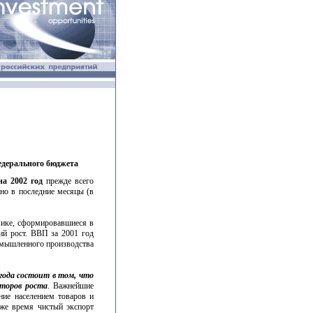
едерального бюджета
а 2002 год
прежде всего
но в последние месяцы (в
мике, сформировавшиеся в
ий рост. ВВП за 2001 год
ромышленного производства
года состоит в том, что
кторов роста
. Важнейшие
ние населением товаров и
же время чистый экспорт