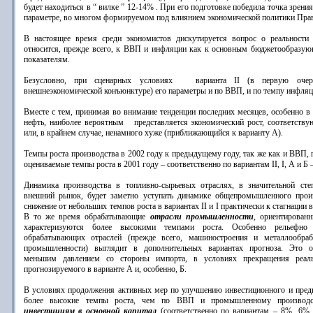
будет находиться в “ вилке ” 12-14% . При его подготовке победила точка зрени
параметре, во многом формируемом под влиянием экономической политики Прави
В настоящее время среди экономистов дискутируется вопрос о реальности 
относится, прежде всего, к ВВП и инфляции как к основным бюджетообразу
показателям.
Безусловно, при сценарных условиях варианта II (в первую очере
внешнеэкономической конъюнктуре) его параметры и по ВВП, и по темпу инфля
Вместе с тем, принимая во внимание тенденции последних месяцев, особенно в
нефть, наиболее вероятным представляется экономический рост, соответству
или, в крайнем случае, ненамного хуже (приближающийся к варианту А).
Темпы роста производства
в 2002 году к предыдущему году, так же как и ВВП,
оцениваемые темпы роста в 2001 году – соответственно по вариантам II, I, А и Б 
Динамика производства в топливно-сырьевых отраслях, в значительной сте
внешний рынок, будет заметно уступать динамике общепромышленного произ
снижение от небольших темпов роста в вариантах II и I практически к стагнации в
В то же время обрабатывающие
отрасли промышленности
, ориентирован
характеризуются более высокими темпами роста. Особенно рельефно
обрабатывающих отраслей (прежде всего, машиностроения и металлообра
промышленности) выглядит в дополнительных вариантах прогноза. Это о
меньшим давлением со стороны импорта, в условиях прекращения реаль
прогнозируемого в варианте А и, особенно, Б.
В условиях продолжения активных мер по улучшению инвестиционного и пред
более высокие темпы роста, чем по ВВП и промышленному производст
инвестициям в основной капитал
(соответственно по вариантам – 8%, 6%,