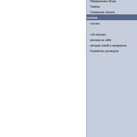
Минеральные Воды
Тамбов
Тюменская область
ссылки
ссылки
web-мастеру
реклама на сайте
авторам статей и материалов
Разработка договоров