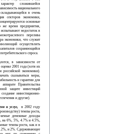
характер сложившейся
зависимость национального
, складывающейся в очень
ия секторов экономики,
концентрируются основные
о же время предприятия,
а испытывают недостаток в
межотраслевого перелива
ра экономики, что служит
зволяющий осуществлять
капиталов сохраняющийся
потребительского спроса.
ются, в зависимости от
 оценке 2001 года (хотя их
 российской экономики).
чать сказываться меры,
абильность и гарантии для
 аппарате Правительства
мной защите инвестиций
 создание инвестиционно-
спечения и другие).
ов и услуг,
в 2002 году
оизводству) темпы роста,
агаемые денежные доходы
, на 6%, 5%, 4.7% и 4.5%,
мные темпы роста, как и в
 2.2%, и 2%. Сдерживающее
 на них по сравнению с