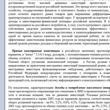
достижению более высокой динамики инвестиций препятствует 
воспроизводственной модели российской экономики. Это прежде всего высокая 
хозяйства, государственных финансов и платежного баланса от конъюнктуры
узком сегменте мирового рынка товаров ярко выраженная дифференциац
ориентирующихся на внутренний и внешний спрос. У предприятий-экспортеров 
доходы и инвестиционно-финансовый потенциал российской экономики. В т
ориентирующиеся на российского потребителя, в силу узости внутреннего спрос
собственных средствах развития неразвитость механизмов эффективного 
инвестиционных ресурсов из капиталодостаточных в капиталодефицитные секто
одной из причин вывоза капитала не высокий кредитный рейтинг, не по
эффективные заимствования финансовых ресурсов на международных рынках 
низкий уровень реальных доходов и сбережений населения, тормозящий развитие 
Прямые иностранные инвестиции
в российскую экономику прогнозиру
вариантов, в “вилке ” 5.5-6.5 млрд. долларов, с положительными темпами роста к
объемы остаются несопоставимо малыми с потенциальными возможностями
Помимо общего улучшения экономической ситуации в России, должны на
направленные на привлечение иностранных инвестиций (национальный режим, ст
иностранных инвесторов функционирование омбудсмана, действующего при
Российской Федерации международные соглашения о поощрении и взаи
деятельность Консультативного совета по иностранным инвестициям в России
проводящей сети, включающей систему информационного и консультативного обе
По показателям, характеризующим
доходы и потребление населением товар
также прогнозируются опережающие (по отношению к ВВП и промышленному пр
хотя и несколько меньшие, чем по динамике инвестиций. Реальные распол
населения увеличатся к оценке 2001 года по вариантам прогноза, соответственно
оборот розничной торговли – на 6%, 5.2%, 4.8%, 4.5%. Существенно более скро
2001 году, прогнозируются по объему платных услуг населению - на 3%, 2.5%,
влияние на динамику платных услуг оказывает опережающий рост цен