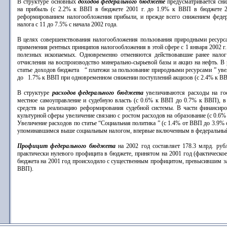
В структуре основных
доходов федерального бюджете
предусматривается сни
на прибыль (с 2.2% к ВВП в бюджете 2001 г. до 1.9% к ВВП в бюджете 20
реформированием налогообложения прибыли, и прежде всего снижением федер
налога с 11 до 7.5% с начала 2002 года.
В целях совершенствования налогообложения пользования природными ресурс
применения рентных принципов налогообложения в этой сфере с 1 января 2002 г.
полезных ископаемых. Одновременно отменяются действовавшие ранее налог 
отчисления на воспроизводство минерально-сырьевой базы и акциз на нефть. В 
статье доходов бюджета “ платежи за пользование природными ресурсами ” ув
до 1.7% к ВВП при одновременном снижении поступлений акцизов (с 2.4% к В
В структуре
расходов федерального бюджета
увеличиваются расходы на гос
местное самоуправление и судебную власть (с 0.6% к ВВП до 0.7% к ВВП), в
средств на реализацию реформирования судебной системы. В части финансиро
культурной сферы увеличение связано с ростом расходов на образование (с 0.6
Увеличение расходов по статье “Социальная политика ” (с 1.4% от ВВП до 3.9% 
упоминавшимся выше социальным налогом, впервые включенным в федеральный 
Профицит федерального бюджета
на 2002 год составляет 178.3 млрд. ру
практически нулевого профицита в бюджете, принятом на 2001 год (фактическо
бюджета на 2001 год происходило с существенным профицитом, превысившим за 
ВВП).