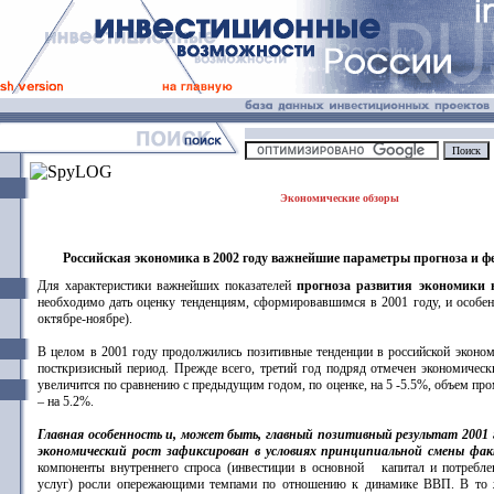
Экономические обзоры
Российская экономика в 2002 году важнейшие параметры прогноза и ф
Для характеристики важнейших показателей
прогноза развития экономики н
необходимо дать оценку тенденциям, сформировавшимся в 2001 году, и особен
октябре-ноябре).
В целом в 2001 году продолжились позитивные тенденции в российской эконо
посткризисный период. Прежде всего, третий год подряд отмечен экономическ
увеличится по сравнению с предыдущим годом, по оценке, на 5 -5.5%, объем п
– на 5.2%.
Главная особенность и, может быть, главный позитивный результат 2001 
экономический рост зафиксирован в условиях принципиальной смены фа
компоненты внутреннего спроса (инвестиции в основной капитал и потребле
услуг) росли опережающими темпами по отношению к динамике ВВП. В то 