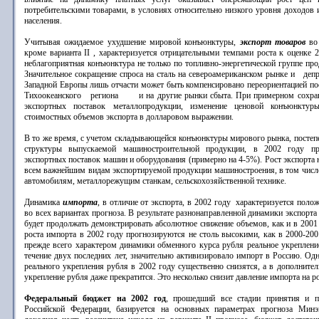
потребительскими товарами, в условиях относительно низкого уровня доходов 
населения.
Учитывая ожидаемое ухудшение мировой конъюнктуры,
экспорт товаров
во 
кроме варианта II , характеризуется отрицательными темпами роста к оценке 
неблагоприятная конъюнктура не только по топливно-энергетической группе про
Значительное сокращение спроса на сталь на североамериканском рынке и депр
Западной Европы лишь отчасти может быть компенсировано переориентацией пос
Тихоокеанского региона и на другие рынки сбыта. При примерном сохран
экспортных поставок металлопродукции, изменение ценовой конъюнкту
стоимостных объемов экспорта в долларовом выражении.
В то же время, с учетом складывающейся конъюнктуры мирового рынка, постеп
структуры выпускаемой машиностроительной продукции, в 2002 году про
экспортных поставок машин и оборудования (примерно на 4-5%). Рост экспорта 
всем важнейшим видам экспортируемой продукции машиностроения, в том числ
автомобилям, металлорежущим станкам, сельскохозяйственной технике.
Динамика
импорта
, в отличие от экспорта, в 2002 году характеризуется пол
во всех вариантах прогноза. В результате разнонаправленной динамики экспорта
будет продолжать демонстрировать абсолютное снижение объемов, как и в 2001
роста импорта в 2002 году прогнозируются не столь высокими, как в 2000-200
прежде всего характером динамики обменного курса рубля реальное укреплени
течение двух последних лет, значительно активизировало импорт в Россию. Од
реального укрепления рубля в 2002 году существенно снизятся, а в дополните
укрепление рубля даже прекратится. Это несколько снизит давление импорта на р
Федеральный бюджет на 2002 год
, прошедший все стадии принятия и п
Российской Федерации, базируется на основных параметрах прогноза Минэ