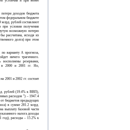
чно устойчив и при менее
о потери доходов бюджета
нятом федеральном бюджете
9 млрд. рублей составляют
ко при условии получения
янутую возможную потерю
бы рассчитана, исходя из
твенного долга) при этом
 по варианту А прогноза,
йдет ничего трагичного.
 восполнены резервами,
 в 2000 и 2001 гг. Но,
а 2001 и 2002 гг. состоит
д. рублей (19.4% к ВВП),
нных расходов ”) – 1947.4
д от бюджетов предыдущих
носа) в сумме 281.2 млрд.
на выплату базовой части
 указанного налога доходы
 год), расходы – 15.2% к