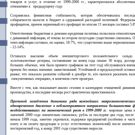
товаров и услуг, в отличие от 1999-2000 гг., характеризовался абсолютн
отношению к предыдущему году.
Сохранялась финансовая стабильность, которая обеспечивалась после
собираемости налогов в бюджет и сдержанной расходной политикой. Федерал
профицитом, причем первичный его профицит по итогам 11 месяцев составил 5.8
Ответственная бюджетная и денежно-кредитная политика позволила относительн
с динамикой инфляции, её темпы во втором полугодии существенно снизились. О
темп инфляции составил, по оценке, 18.7%, что существенно выше первоначальн
- 12-14%.
Оставался высоким объем внешнеторгового положительного сальдо
золотовалютные резервы, составившие на конец года свыше 36 млрд. доллар
больших объемах, чем было принято графиком на этот год) обслуживался внешн
причем без новых внешних заимствований. Устойчивой и предсказуемой оставал
рынке, что показало развитие событий в декабре те, кто пытался раскачать ва
спекулятивных операциях, в конечном счете проиграл.
Вместе с тем, как показывает анализ сезонно и календарно очищенной дина
производства, в последние месяцы рост практически приостановился.
Причиной замедления динамики ряда важнейших макроэкономических
одновременное движение в неблагоприятном направлении большинства 
воздействовавших на экономический рост в 1999-2000 гг
.: мировые цены 
значений 2000 года значительно снизились; рубль за последние два года, после
начала 1999 года, заметно укрепился; издержки предприятий (особенно в част
плату и на оплату продукции и услуг естественных монополий) после значите
посткризисный год, к концу 2001 года существенно выросли.