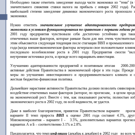
Необходимо также отметить замедление выхода части экономики из “тени” (в 
значительного снижения ставки налога на прибыль с января 2002 года). Ра
наибольшей степени замедление динамики экономического роста произошло з
экономики.
Нужно отметить
значительное улучшение адаптированности предприя
экономики к условиям функционирования по сравнению с первыми годами р
2001 году предприятия чувствовали себя достаточно устойчиво при так
отмеченных выше факторов, которые раньше были для них очень чувствительн
этим объясняется следующая тенденция после стагнации ВВП и промышленного п
года (когда внешнеэкономические факторы исчерпали свое положительное влияни
последовало возобновление роста в 2001 году. Предприятия смогли “вк
внутренние источники роста, и прежде всего наращивать инвестиции.
Улучшению адаптированности предприятий и позитивным итогам 2000-200
активные действия Правительства в экономической сфере в эти годы. Прежде в
меры по улучшению инвестиционного и предпринимательского климата и от
жесткая бюджетно-финансовая политика.
Дальнейшее нарастание активности Правительства должно позволить снивелиров
воздействие отмеченных выше факторов (которое, по прогнозам, в целом прод
на экономический рост. Вместе с тем, как показывают расчеты, полностью из
экономического роста в 2002 году, по всей видимости, не удастся.
Даже в наиболее благоприятном, принятом Правительством варианте прогн
варианте II темп прироста
ВВП
к оценке 2001 года составит 4.3%, др
Минэкономразвития – варианте I - 3.5%, дополнительных вариантах прогн
вариантах А и Б – соответственно 3.1% и 2.8%.
Предполагается, что темп
инфляции
(декабрь к декабрю) в 2002 году во всех ч