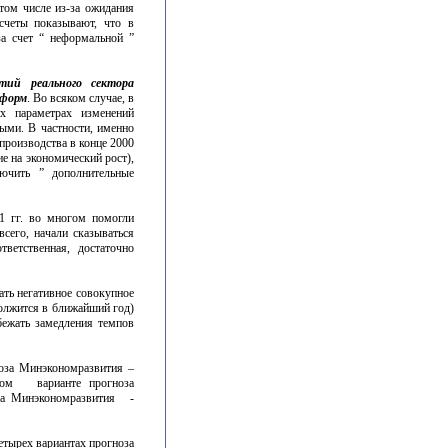
том числе из-за ожидания
счеты показывают, что в
а счет “ неформальной ”
тий реального сектора
еформ
. Во всяком случае, в
их параметрах изменений
ыми. В частности, именно
роизводства в конце 2000
е на экономический рост),
лючить ” дополнительные
1 гг. во многом помогли
сего, начали сказываться
ветственная, достаточно
ать негативное совокупное
олжится в ближайший год)
бежать замедления темпов
оза Минэкономразвития –
угом варианте прогноза
оза Минэкономразвития -
етырех вариантах прогноза