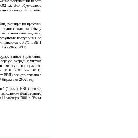
жение поступлений налога
02 г.). Это обусловлено
альной ставки указанного
ами, расширения практики
 вводится налог на добычу
за пользование недрами,
результате поступления по
еличиваются с 0.5% к ВВП
ВП до 2% к ВВП).
ударственное управление,
 первую очередь с учетом
вания науки и социально-
% от ВВП до 0.7% от ВВП).
от ВВП) всецело связано с
бюджет на 2002 год.
блей (1.6% к ВВП) против
е исполнение федерального
11 месяцев 2001 г. 3% от