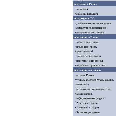
инвесторы в России
инвесторы
добавить инвестора
литература и ПО
учебно-методические материалы
литература по инвестициям
программное обеспечение
инвестиции в России
новости инвестиций
публикации прессы
архив новостей
экономические обзоры
инвестиционные обзоры
нормативно-правовые акты
инвестиции в регионах
регионы России
социально-экономическое развитие
инвестиции
региональное законодательство
администрации
информационные ресурсы
Республика Бурятия
Кабардино-Балкария
Чеченская республика