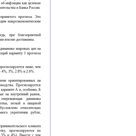
я об инфляции как целевом
тельства и Банка России.
принятого прогноза. Это
ющим макроэкономическим
дь, при благоприятной
ции вполне достижимы.
 динамике мировых цен на
ющий варианту I прогноза
 прогнозируются ниже, чем
– 4%, 3%, 2.8% и 2.6%.
пени ориентированных на
водства. Прогнозируется
 варианте А и, особенно, Б
ные на внутренний рынок,
 опережающая динамика
ботки, легкой и пищевой
бусловлено относительно
ного укрепления рубля,
принимательского климата
ву, прогнозируются по
 5% и 4%). Вместе с тем