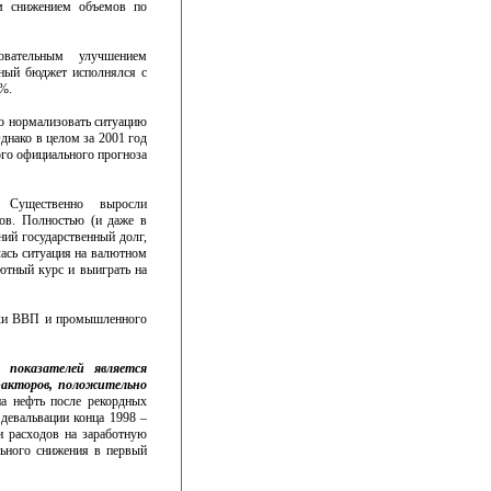
ым снижением объемов по
довательным улучшением
ьный бюджет исполнялся с
%.
о нормализовать ситуацию
днако в целом за 2001 год
ого официального прогноза
. Существенно выросли
ов. Полностью (и даже в
ий государственный долг,
ась ситуация на валютном
лютный курс и выиграть на
мики ВВП и промышленного
 показателей является
факторов, положительно
на нефть после рекордных
 девальвации конца 1998 –
и расходов на заработную
льного снижения в первый