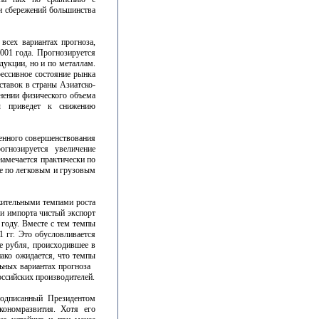
и сбережений большинства
всех вариантах прогноза,
2001 года. Прогнозируется
дукции, но и по металлам.
ессивное состояние рынка
тавок в страны Азиатско-
ении физического объема
ры приведет к снижению
енного совершенствования
гнозируется увеличение
намечается практически по
е по легковым и грузовым
ожительными темпами роста
 и импорта чистый экспорт
 году. Вместе с тем темпы
1 гг. Это обусловливается
е рубля, происходившее в
нако ожидается, что темпы
льных вариантах прогноза
оссийских производителей.
одписанный Президентом
кономразвития. Хотя его