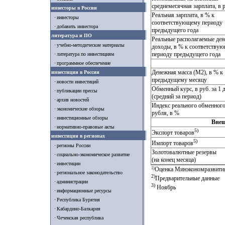
среднемесячная зарплата, в 
инвесторы в России
Реальная зарплата, в % к
инвесторы
соответствующему периоду
добавить инвестора
предыдущего года
литература и ПО
Реальные располагаемые де
учебно-методические материалы
доходы, в % к соответству
периоду предыдущего года
литература по инвестициям
программное обеспечение
Денежная масса (М2), в % к
инвестиции в России
предыдущему месяцу
новости инвестиций
Обменный курс, в руб. за 
публикации прессы
(средний за период)
архив новостей
Индекс реального обменного
экономические обзоры
рубля, в %
инвестиционные обзоры
Внеш
нормативно-правовые акты
5)
Экспорт товаров
инвестиции в регионах
5)
Импорт товаров
регионы России
Золотовалютные резервы
социально-экономическое развитие
(на конец месяца)
инвестиции
1)
Оценка Минэкономразвити
региональное законодательство
2)
Предварительные данные
администрации
3)
Ноябрь
информационные ресурсы
Республика Бурятия
Кабардино-Балкария
Чеченская республика