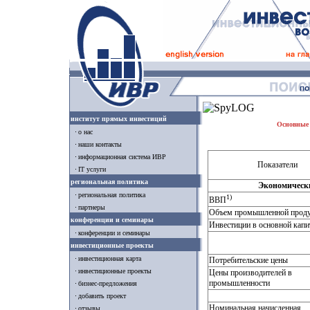
институт прямых инвестиций
Основные 
о нас
наши контакты
информационная система ИВР
Показатели
IT услуги
региональная политика
Экономически
региональная политика
1)
ВВП
партнеры
Объем промышленной прод
конференции и семинары
Инвестиции в основной капи
конференции и семинары
инвестиционные проекты
инвестиционная карта
Потребительские цены
инвестиционные проекты
Цены производителей в
промышленности
бизнес-предложения
добавить проект
Номинальная начисленная
отзывы