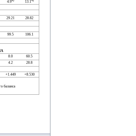
4)
4)
4.9
13.1
29.21
28.82
99.5
106.1
ША
8.0
60.5
4.2
28.8
+1.449
+8.530
о баланса