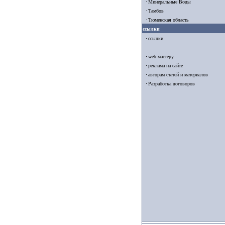
Минеральные Воды
Тамбов
Тюменская область
ссылки
ссылки
web-мастеру
реклама на сайте
авторам статей и материалов
Разработка договоров