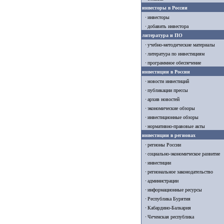
инвесторы в России
инвесторы
добавить инвестора
литература и ПО
учебно-методические материалы
литература по инвестициям
программное обеспечение
инвестиции в России
новости инвестиций
публикации прессы
архив новостей
экономические обзоры
инвестиционные обзоры
нормативно-правовые акты
инвестиции в регионах
регионы России
социально-экономическое развитие
инвестиции
региональное законодательство
администрации
информационные ресурсы
Республика Бурятия
Кабардино-Балкария
Чеченская республика