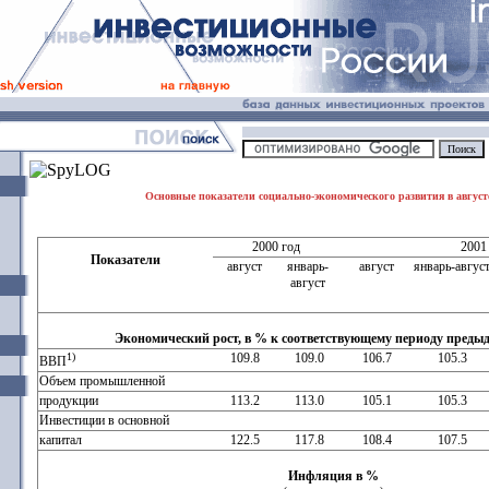
Основные показатели социально-экономического развития в августе
2000 год
2001
Показатели
август
январь-
август
январь-авгус
август
Экономический рост, в % к соответствующему периоду предыд
1)
109.8
109.0
106.7
105.3
ВВП
Объем промышленной
продукции
113.2
113.0
105.1
105.3
Инвестиции в основной
капитал
122.5
117.8
108.4
107.5
Инфляция в %