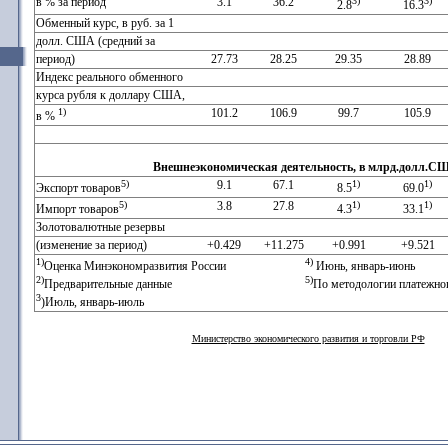
в % за период
3.1
36.2
3)
3)
2.8
16.3
Обменный курс, в руб. за 1
долл. США (средний за
период)
27.73
28.25
29.35
28.89
Индекс реального обменного
курса рубля к доллару США,
1)
101.2
106.9
99.7
105.9
в %
Внешнеэкономическая деятельность, в млрд.долл.С
5)
9.1
67.1
1)
1)
Экспорт товаров
8.5
69.0
5)
3.8
27.8
1)
1)
Импорт товаров
4.3
33.1
Золотовалютные резервы
(изменение за период)
+0.429
+11.275
+0.991
+9.521
1)
4)
Оценка Минэкономразвития России
Июнь, январь-июнь
2)
5)
Предварительные данные
По методологии платежног
3
)Июль, январь-июль
Министерство экономического развития и торговли РФ