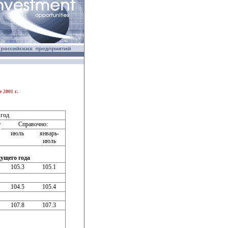
 2001 г.
 год
т
Справочно:
июль
январь-
июль
ущего года
105.3
105.1
104.5
105.4
107.8
107.3