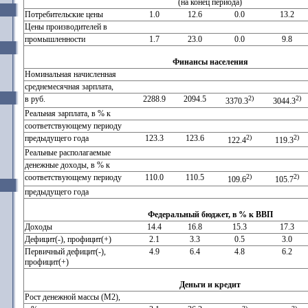
(на конец периода)
Потребительские цены
1.0
12.6
0.0
13.2
Цены производителей в
промышленности
1.7
23.0
0.0
9.8
Финансы населения
Номинальная начисленная
среднемесячная зарплата,
в руб.
2288.9
2094.5
2)
2)
3370.3
3044.3
Реальная зарплата, в % к
соответствующему периоду
предыдущего года
123.3
123.6
2)
2)
122.4
119.3
Реальные располагаемые
денежные доходы, в % к
соответствующему периоду
110.0
110.5
2)
2)
109.6
105.7
предыдущего года
Федеральный бюджет, в % к ВВП
Доходы
14.4
16.8
15.3
17.3
Дефицит(-), профицит(+)
2.1
3.3
0.5
3.0
Первичный дефицит(-),
4.9
6.4
4.8
6.2
профицит(+)
Деньги и кредит
Рост денежной массы (М2),