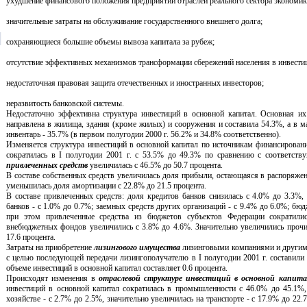
ухудшение финансового положения предприятий отраслей реального сектора экономик
значительные затраты на обслуживание государственного внешнего долга;
сохраняющиеся большие объемы вывоза капитала за рубеж;
отсутствие эффективных механизмов трансформации сбережений населения в инвести
недостаточная правовая защита отечественных и иностранных инвесторов;
неразвитость банковской системы.
Недостаточно эффективна структура инвестиций в основной капитал. Основная их
направлена в жилища, здания (кроме жилых) и сооружения и составила 54.3%, а в м
инвентарь - 35.7% (в первом полугодии 2000 г. 56.2% и 34.8% соответственно).
Изменяется структура инвестиций в основной капитал по источникам финансирован
сократилась в I полугодии 2001 г. с 53.5% до 49.3% по сравнению с соответст
привлеченных средств
увеличилась с 46.5% до 50.7 процента.
В составе собственных средств увеличилась доля прибыли, остающаяся в распоряжен
уменьшилась доля амортизации с 22.8% до 21.5 процента.
В составе привлеченных средств: доля кредитов банков снизилась с 4.0% до 3.3%,
банков - с 1.0% до 0.7%; заемных средств других организаций - с 9.4% до 6.0%; бюд
при этом привлеченные средства из бюджетов субъектов Федерации сократили
внебюджетных фондов увеличились с 3.8% до 4.6%. Значительно увеличились прочи
17.6 процента.
Затраты на приобретение
лизингового имущества
лизинговыми компаниями и другими
с целью последующей передачи лизингополучателю в I полугодии 2001 г. составили 
объеме инвестиций в основной капитал составляет 0.6 процента.
Происходят изменения в
отраслевой структуре инвестиций в основной капита
инвестиций в основной капитал сократилась в промышленности с 46.0% до 45.1%,
хозяйстве - с 2.7% до 2.5%, значительно увеличилась на транспорте - с 17.9% до 22.