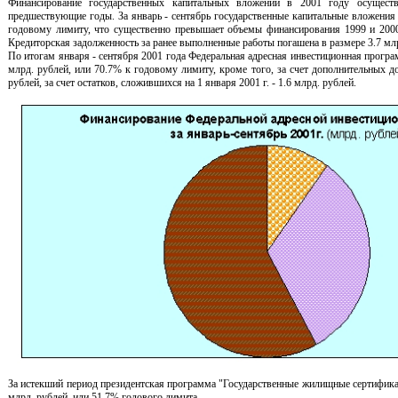
Финансирование государственных капитальных вложений в 2001 году осущест
предшествующие годы. За январь - сентябрь государственные капитальные вложени
годовому лимиту, что существенно превышает объемы финансирования 1999 и 2000
Кредиторская задолженность за ранее выполненные работы погашена в размере 3.7 млр
По итогам января - сентября 2001 года Федеральная адресная инвестиционная прогр
млрд. рублей, или 70.7% к годовому лимиту, кроме того, за счет дополнительных д
рублей, за счет остатков, сложившихся на 1 января 2001 г. - 1.6 млрд. рублей.
За истекший период президентская программа "Государственные жилищные сертифика
млрд. рублей, или 51.7% годового лимита.