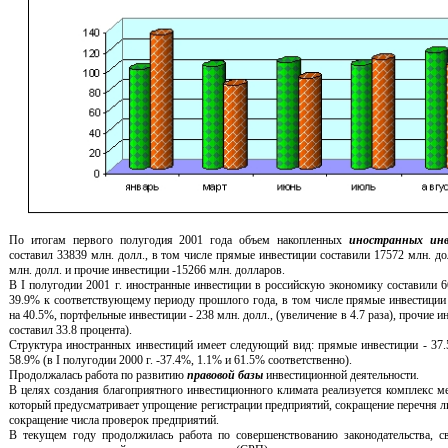
По итогам первого полугодия 2001 года объем накопленных
иностранных ин
составил 33839 млн. долл., в том числе прямые инвестиции составили 17572 млн. до
млн. долл. и прочие инвестиции -15266 млн. долларов.
В I полугодии 2001 г. иностранные инвестиции в российскую экономику составили 6
39.9% к соответствующему периоду прошлого года, в том числе прямые инвестиции -
на 40.5%, портфельные инвестиции - 238 млн. долл., (увеличение в 4.7 раза), прочие и
составил 33.8 процента).
Структура иностранных инвестиций имеет следующий вид: прямые инвестиции - 37.
58.9% (в I полугодии 2000 г. -37.4%, 1.1% и 61.5% соответственно).
Продолжалась работа по развитию
правовой базы
инвестиционной деятельности.
В целях создания благоприятного инвестиционного климата реализуется комплекс м
который предусматривает упрощение регистрации предприятий, сокращение перечня л
сокращение числа проверок предприятий.
В текущем году продолжилась работа по совершенствованию законодательства, с