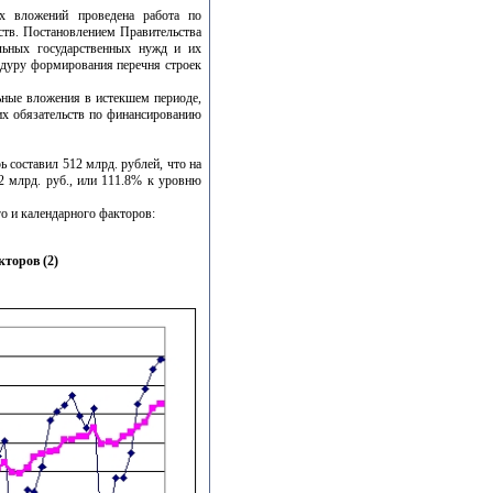
ых вложений проведена работа по
дств. Постановлением Правительства
льных государственных нужд и их
едуру формирования перечня строек
ьные вложения в истекшем периоде,
их обязательств по финансированию
рь составил 512 млрд. рублей, что на
.2 млрд. руб., или 111.8% к уровню
о и календарного факторов:
торов (2)