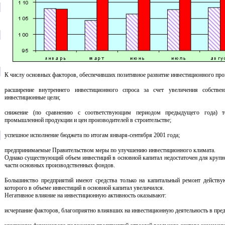
К числу основных факторов, обеспечивших позитивное развитие инвестиционного проц
расширение внутреннего инвестиционного спроса за счет увеличения собств
инвестиционные цели;
снижение (по сравнению с соответствующим периодом предыдущего года) т
промышленной продукции и цен производителей в строительстве;
успешное исполнение бюджета по итогам января-сентября 2001 года;
предпринимаемые Правительством меры по улучшению инвестиционного климата.
Однако существующий объем инвестиций в основной капитал недостаточен для круп
части основных производственных фондов.
Большинство предприятий имеют средства только на капитальный ремонт действу
которого в объеме инвестиций в основной капитал увеличился.
Негативное влияние на инвестиционную активность оказывают:
исчерпание факторов, благоприятно влиявших на инвестиционную деятельность в пре