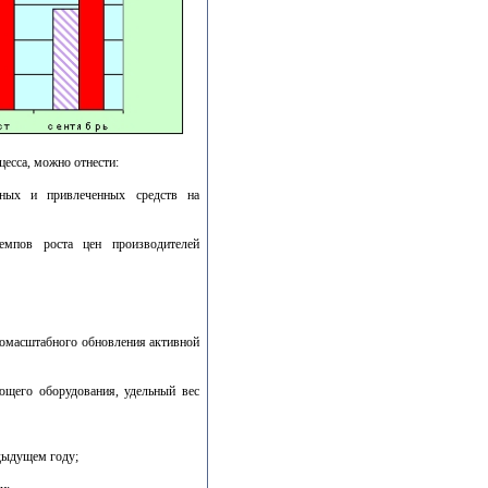
есса, можно отнести:
енных и привлеченных средств на
емпов роста цен производителей
номасштабного обновления активной
ющего оборудования, удельный вес
дыдущем году;