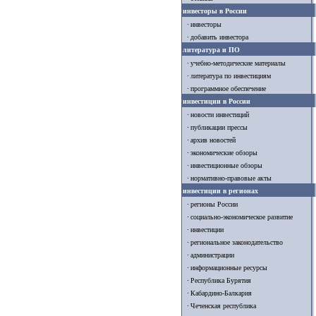
инвесторы в России
инвесторы
добавить инвестора
литература и ПО
учебно-методические материалы
литература по инвестициям
программное обеспечение
инвестиции в России
новости инвестиций
публикации прессы
архив новостей
экономические обзоры
инвестиционные обзоры
нормативно-правовые акты
инвестиции в регионах
регионы России
социально-экономическое развитие
инвестиции
региональное законодательство
администрации
информационные ресурсы
Республика Бурятия
Кабардино-Балкария
Чеченская республика