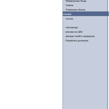
Минеральные Воды
Тамбов
Тюменская область
ссылки
ссылки
web-мастеру
реклама на сайте
авторам статей и материалов
Разработка договоров