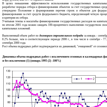
В целях повышения эффективности использования государственных капитальн
разработке порядка отбора и финансирования объектов за счет государственных сре
утверждено Положение о формировании перечня строек и объектов для федера
финансировании за счет средств федерального бюджета, определяющий четкую проц
и критерии их отбора.
Учитывая темпы и масштабы финансирования государственных расходов на капитал
по итогам 2001 года можно ожидать 100-процентного выполнения государством сво
капитальных вложений.
Выполненный объем работ по
договорам строительного
подряда
за январь - сентяб
8.2% больше, чем в соответствующем периоде 2000 г., в том числе в сентябре - 77
сентября 2000 года.
Рост объема подрядных работ подтверждается их динамикой, "очищенной" от сезонног
Динамика объема подрядных работ с исключением сезонных и календарных фак
и без исключения (1) (январь 1995 (2) -100%)