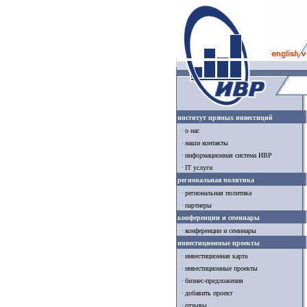
институт прямых инвестиций
о нас
наши контакты
информационная система ИВР
IT услуги
региональная политика
региональная политика
партнеры
конференции и семинары
конференции и семинары
инвестиционные проекты
инвестиционная карта
инвестиционные проекты
бизнес-предложения
добавить проект
отзывы