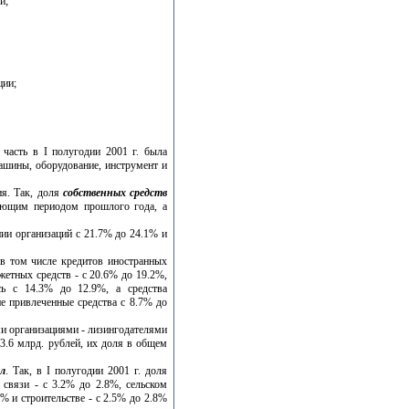
и;
ции;
 часть в I полугодии 2001 г. была
ашины, оборудование, инструмент и
ия. Так, доля
собственных средств
вующим периодом прошлого года, а
ии организаций с 21.7% до 24.1% и
 в том числе кредитов иностранных
жетных средств - с 20.6% до 19.2%,
сь с 14.3% до 12.9%, а средства
е привлеченные средства с 8.7% до
 организациями - лизингодателями
3.6 млрд. рублей, их доля в общем
л
. Так, в I полугодии 2001 г. доля
 связи - с 3.2% до 2.8%, сельском
7% и строительстве - с 2.5% до 2.8%