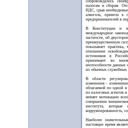
сопровождалось свое
налогам и сборам. От
НДС, срыв необходимых
алкоголь, привело к
предпринимателей в пе
В Конституции и нал
международное законод
частности, об двустор
преимущественную силу
показывает практика,
отношении освобожде
источников в Россий
принимают во внима
неспособности данных 
их обычных служебных 
В области регулиров
изменения - изменение
облагаемой по одной и
по налоговых агентов и
меняет мотивацию всех
совершении внешнеэкон
института, которые 
коррумпированность, со
Наиболее значительн
настоящее время являе