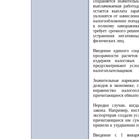
сохраняется значитель
выплачиваемая работод
остается выплата за
уклонятся от начислен
налогообложение попад
к полному заморажив
требует срочного реше
устранения негативн
физических лиц.
Введение единого соц
прозрачности расчет
издержек налоговых 
предусматривают усл
налогоплательщиков.
Значительные нарекан
доходов в экономике, с
неравенство налого
причитающиеся обязател
Нередки случаи, когд
закона. Например, ин
экспортерам создали ус
причитающиеся им сумм
привели к ухудшению п
Введение с 1 января