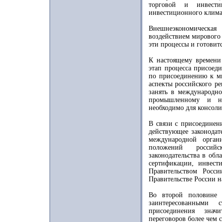
торговой и инвест
инвестиционного клима
Внешнеэкономическа
воздействием мирового
эти процессы и готовит
К настоящему времени
этап процесса присоед
по присоединению к м
аспекты российского ре
занять в международно
промышленному и на
необходимо для консол
В связи с присоединен
действующее законодат
международной орган
положений российск
законодательства в обл
сертификации, инвест
Правительством Росс
Правительстве России н
Во второй половине 
заинтересованными
присоединения значи
переговоров более чем с