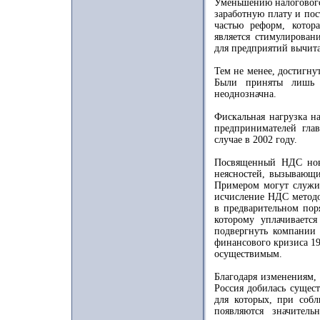
Уменьшению налогового
заработную плату и пос
частью реформ, котор
является стимулирован
для предприятий вычита
Тем не менее, достигн
Были приняты лишь 
неоднозначна.
Фискальная нагрузка н
предпринимателей гла
случае в 2002 году.
Посвященный НДС новы
неясностей, вызывающи
Примером могут служит
исчисление НДС методо
в предварительном пор
которому уплачиваетс
подвергнуть компании 
финансового кризиса 19
осуществимым.
Благодаря изменениям,
Россия добилась сущес
для которых, при соб
появляются значител