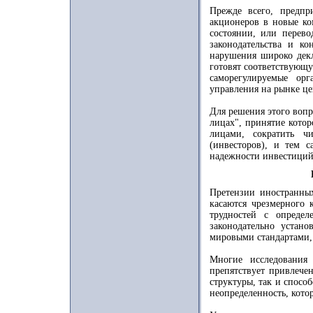
Прежде всего, предп
акционеров в новые ко
состоянии, или перево
законодательства и к
нарушения широко дек
готовят соответствующу
саморегулируемые орг
управления на рынке це
Для решения этого вопр
лицах", принятие кото
лицами, сократить ч
(инвесторов), и тем 
надежности инвестиций
Претензии иностранных
касаются чрезмерного 
трудностей с опреде
законодательно устан
мировыми стандартами,
Многие исследования 
препятствует привлече
структуры, так и спосо
неопределенность, котор