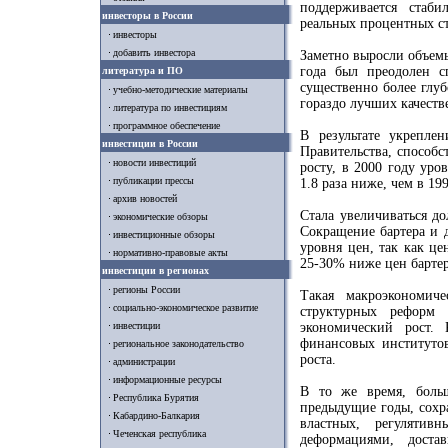
поддерживается стаб
инвесторы в России
реальных процентных ст
инвесторы
добавить инвестора
Заметно выросли объем
года был преодолен с
литература и ПО
существенно более глу
учебно-методические материалы
гораздо лучших качеств
литература по инвестициям
программное обеспечение
В результате укрепле
инвестиции в России
Правительства, способ
новости инвестиций
росту, в 2000 году уро
публикации прессы
1.8 раза ниже, чем в 199
архив новостей
Стала увеличиваться д
экономические обзоры
Сокращение бартера и 
инвестиционные обзоры
уровня цен, так как це
нормативно-правовые акты
25-30% ниже цен бартер
инвестиции в регионах
регионы России
Такая макроэкономич
социально-экономическое развитие
структурных реформ 
инвестиции
экономический рост.
финансовых институто
региональное законодательство
роста.
администрации
информационные ресурсы
В то же время, боль
Республика Бурятия
предыдущие годы, сохр
Кабардино-Балкария
властных, регуляти
Чеченская республика
деформациями, доста