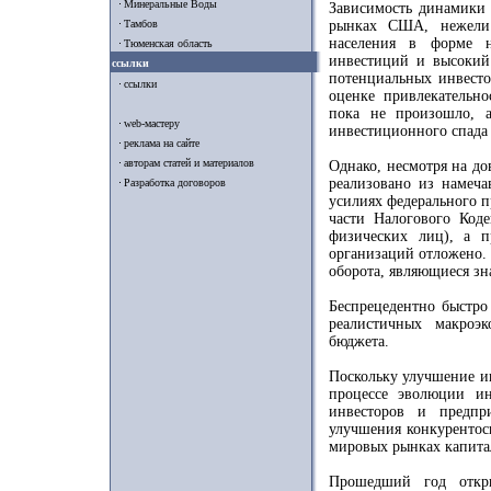
Минеральные Воды
Зависимость динамики 
Тамбов
рынках США, нежели 
населения в форме н
Тюменская область
инвестиций и высокий 
ссылки
потенциальных инвесто
ссылки
оценке привлекательн
пока не произошло, 
web-мастеру
инвестиционного спада 
реклама на сайте
авторам статей и материалов
Однако, несмотря на д
реализовано из намеча
Разработка договоров
усилиях федерального п
части Налогового Код
физических лиц), а 
организаций отложено. 
оборота, являющиеся зн
Беспрецедентно быстро
реалистичных макроэ
бюджета.
Поскольку улучшение и
процессе эволюции и
инвесторов и предпр
улучшения конкурентос
мировых рынках капита
Прошедший год откр