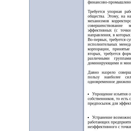
финансово-промышленны
Требуется упорная ра
общества. Этому, на на
механизмов корректир
совершенствование 
эффективных (с точки
направления, в которы
Во-первых, требуется с
исполнительных менед
корпорации, принятые
вторых, требуется фор
различными группам
доминирующими и мин
Давно назрело соверш
пользу наиболее си
одновременное движени
Упрощение изъятия с
собственников, то есть
предпосылок для эффект
Устранение возможно
работающих предприяти
неэффективного с точки