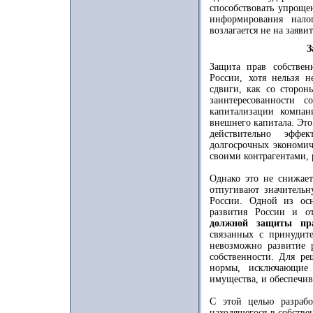
способствовать упроще
информирования нало
возлагается не на заяви
З
Защита прав собствен
России, хотя нельзя 
сдвиги, как со сторон
заинтересованности 
капитализации компа
внешнего капитала. Это
действительно эффе
долгосрочных экономич
своими контрагентами, 
Однако это не снижае
отпугивают значительн
России. Одной из ос
развития России и о
должной защиты пра
связанных с принудите
невозможно развитие 
собственности. Для ре
нормы, исключающие 
имущества, и обеспечив
С этой целью разрабо
находящегося в собстве