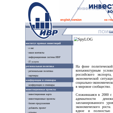
институт прямых инвестиций
о нас
наши контакты
информационная система ИВР
IT услуги
На фоне политической
региональная политика
конъюнктурным услов
региональная политика
российского экспорта
партнеры
экономической ситуаци
конференции и семинары
социально-экономическ
конференции и семинары
в мировое сообщество.
инвестиционные проекты
инвестиционная карта
Сложившаяся в 2000 г.
адекватности дене
инвестиционные проекты
запланированного ур
бизнес-предложения
экономического роста
добавить проект
вдвое и полностью 
отзывы