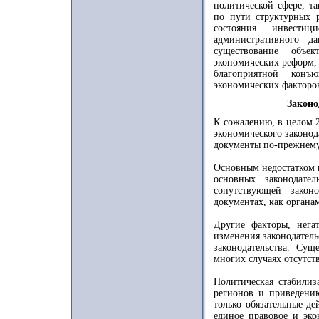
политической сфере, т
по пути структурных 
состояния инвести
административного д
существование объе
экономических реформ,
благоприятной конъ
экономических факторо
Законо
К сожалению, в целом 2
экономического законод
документы по-прежнему
Основным недостатком 
основных законодате
сопутствующей закон
документах, как органа
Другие факторы, нега
изменения законодатель
законодательства. Сущ
многих случаях отсутст
Политическая стабилиз
регионов и приведению
только обязательные д
единое правовое и эко