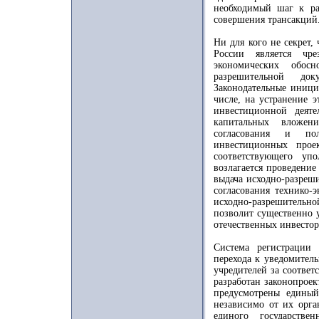
необходимый шаг к р
совершения трансакций
Ни для кого не секрет,
России является чре
экономических обос
разрешительной до
Законодательные иници
числе, на устранение 
инвестиционной деят
капитальных вложен
согласования и по
инвестиционных прое
соответствующего уп
возлагается проведение
выдача исходно-разреш
согласования технико-
исходно-разрешитель
позволит существенно у
отечественных инвестор
Система регистрации
перехода к уведомител
учредителей за соответ
разработан законопроек
предусмотрены единый
независимо от их орга
единого государстве