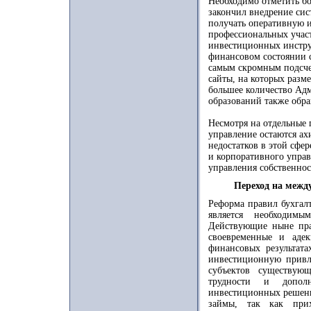
Необходимо отметить б
закончил внедрение си
получать оперативную 
профессиональных учас
инвестиционных инстру
финансовом состоянии с
самым скромным подсче
сайты, на которых разм
большее количество Ад
образований также обра
Несмотря на отдельные 
управление остаются ах
недостатков в этой сфе
и корпоративного управ
управления собственнос
Переход на межд
Реформа правил бухгал
является необходим
Действующие ныне пра
своевременные и адек
финансовых результата
инвестиционную привле
субъектов существую
трудности и допол
инвестиционных решени
займы, так как прих