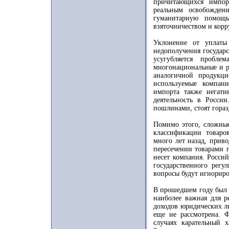
причитающихся импор
реальным освобожден
гуманитарную помощ
взяточничеством и корр
Уклонение от уплаты
недополучения государс
усугубляется пробле
многонациональные и р
аналогичной продукц
используемые компан
импорта также негати
деятельность в Росси
пошлинами, стоят гораз
Помимо этого, сложные
классификации товаро
много лет назад, прив
пересечении товарами 
несет компания. Росси
государственного регу
вопросы будут игнориро
В прошедшем году был 
наиболее важная для р
доходов юридических ли
еще не рассмотрена. 
случаях карательный 