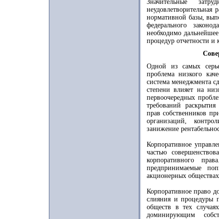
Значительные затр
неудовлетворительная 
нормативной базы, вып
федерального законо
необходимо дальнейшее
процедур отчетности и 
Сове
Одной из самых серь
проблема низкого каче
система менеджмента с
степени влияет на ни
первоочередных пробле
требований раскрытия
прав собственников пр
организаций, контро
занижение рентабельно
Корпоративное управле
частью совершенствов
корпоративного прав
предпринимаемые по
акционерных обществах
Корпоративное право д
слияния и процедуры п
обществ в тех случаях
доминирующим собст