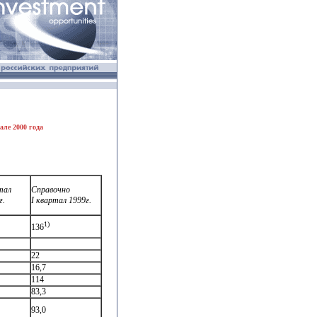
але 2000 года
тал
Справочно
г.
I квартал 1999г.
1)
136
22
16,7
114
83,3
93,0