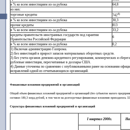
в % ко всем инвестициям из-за рубежа
64,8
из них:
4)
торговые кредиты
742
в % ко всем инвестициям из-за рубежа
30,3
прочие кредиты
813
в % ко всем инвестициям из-за рубежа
33,2
кредиты правительств иностранных государств под гарантии
6
Правительства Российской Федерации
в % ко всем инвестициям из-за рубежа
0,2
1) Включая администрацию Газпрома.
2) Без инвестиций в прирост запасов материальных оборотных средств.
3) Без учета органов денежно-кредитного регулирования, коммерческих и сберег
рублевые инвестиции, пересчитанные в доллары США.
4) Данные уточнены по сравнению с опубликованными ранее на основании офици
исправлений одной из отчитывающихся организаций.
Финансовые вложения предприятий и организаций
Общий объем финансовых вложений предприятий и организаций (без субъектов малого предприним
составил 180,3 млрд.рублей, в том числе на долгосрочные финансовые вложения приходилось 32
Структура финансовых вложений предприятий и организаций
I квартал 2000г.
На