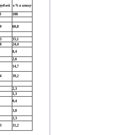
рублей
в % к итогу
3
100
9
60,8
3
35,1
0
24,4
8,4
2,6
14,7
4
39,2
2,3
1,3
0,4
3,0
2,3
3
31,2