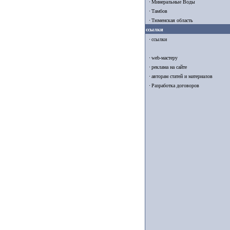
Минеральные Воды
Тамбов
Тюменская область
ссылки
ссылки
web-мастеру
реклама на сайте
авторам статей и материалов
Разработка договоров