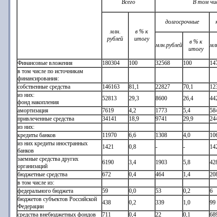
Всего
В том чи
долгосрочные
млн.
в % к
рублей
итогу
в % к
млн.рублей
мл
итогу
Финансовые вложения
180304
100
32568
100
14
в том числе по источникам
финансирования:
собственные средства
146163
81,1
22827
70,1
12
из них:
52813
29,3
8600
26,4
44
фонд накопления
амортизация
7619
4,2
1773
5,4
58
привлеченные средства
34141
18,9
9741
29,9
24
из них:
кредиты банков
11970
6,6
1308
4,0
10
из них кредиты иностранных
1421
0,8
-
-
14
банков
заемные средства других
6190
3,4
1903
5,8
42
организаций
бюджетные средства
672
0,4
464
1,4
20
в том числе из:
федерального бюджета
59
0,0
53
0,2
6
бюджетов субъектов Российской
438
0,2
339
1,0
99
Федерации
средства внебюджетных фондов
711
0,4
22
0,1
68