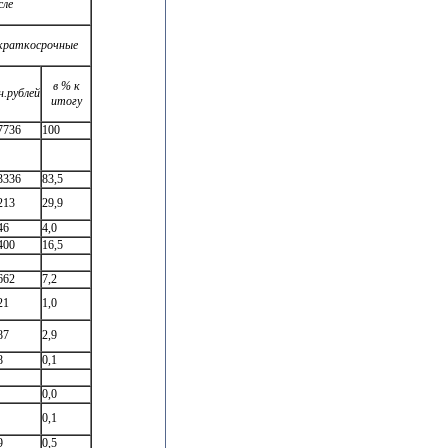
сле
краткосрочные
в % к
н.рублей
итогу
7736
100
3336
83,5
213
29,9
46
4,0
400
16,5
662
7,2
21
1,0
87
2,9
8
0,1
0,0
0,1
9
0,5