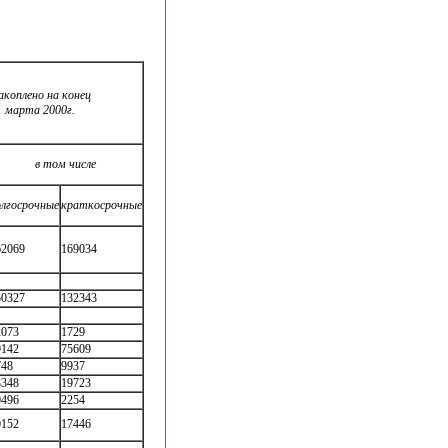
акоплено на конец
марта 2000г.
в том числе
олгосрочные
краткосрочные
62069
169034
50327
132343
2073
1729
9142
75609
748
9937
3348
19723
0496
2254
0152
17446