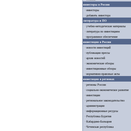
инвесторы в России
инвесторы
добавить инвестора
литература и ПО
учебно-методические материалы
литература по инвестициям
программное обеспечение
инвестиции в России
новости инвестиций
публикации прессы
архив новостей
экономические обзоры
инвестиционные обзоры
нормативно-правовые акты
инвестиции в регионах
регионы России
социально-экономическое развитие
инвестиции
региональное законодательство
администрации
информационные ресурсы
Республика Бурятия
Кабардино-Балкария
Чеченская республика