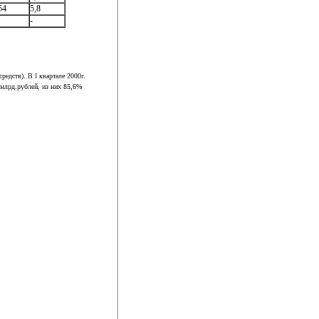
54
5,8
-
едств). В I квартале 2000г.
 млрд.рублей, из них 85,6%