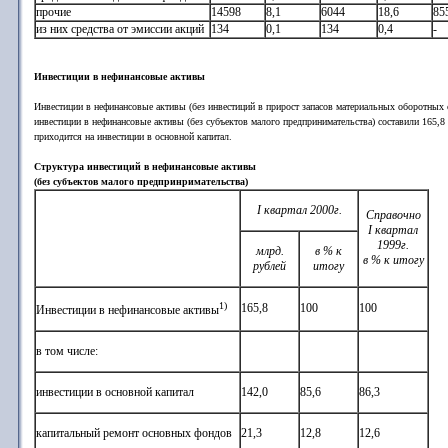
прочие
14598
8,1
6044
18,6
85
из них средства от эмиссии акций
134
0,1
134
0,4
-
Инвестиции в нефинансовые активы
Инвестиции в нефинансовые активы (без инвестиций в прирост запасов материальных оборотных ср
инвестиции в нефинансовые активы (без субъектов малого предпринимательства) составили 165,8
приходится на инвестиции в основной капитал.
Структура инвестиций в нефинансовые активы
(без субъектов малого предпринримательства)
I квартал 2000г.
Справочно
I квартал
1999г.
млрд.
в % к
в % к итогу
рублей
итогу
1)
165,8
100
100
Инвестиции в нефинансовые активы
в том числе:
инвестиции в основной капитал
142,0
85,6
86,3
капитальный ремонт основных фондов
21,3
12,8
12,6