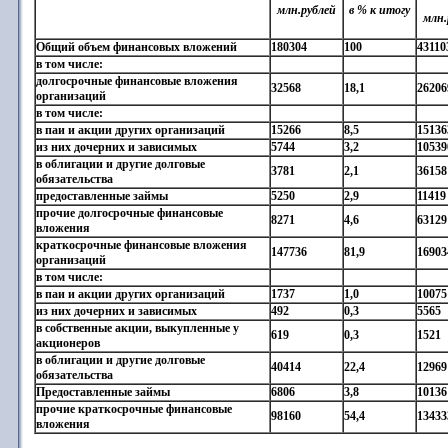
млн.рублей
в % к итогу
млн.
Общий объем финансовых вложений
180304
100
43110
в том числе:
долгосрочные финансовые вложения
32568
18,1
26206
организаций
в том числе:
в паи и акции других организаций
15266
8,5
15136
из них дочерних и зависимых
5744
3,2
10539
в облигации и другие долговые
3781
2,1
36158
обязательства
предоставленные займы
5250
2,9
11419
прочие долгосрочные финансовые
8271
4,6
63129
вложения
краткосрочные финансовые вложения
147736
81,9
16903
организаций
в том числе:
в паи и акции других организаций
1737
1,0
10075
из них дочерних и зависимых
492
0,3
5565
в собственные акции, выкупленные у
619
0,3
1521
акционеров
в облигации и другие долговые
40414
22,4
12969
обязательства
Предоставленные займы
6806
3,8
10136
прочие краткосрочные финансовые
98160
54,4
13433
вложения