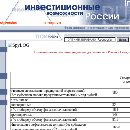
Основные показатели инвестиционной деятельности в России в I кварт
I квар
2000
Финансовые вложения предприятий и организаций
180
(без субъектов малого предпринимательства), млрд.рублей
в том числе:
долгосрочные
32
в % к общему объему финансовых вложений
18,1
краткосрочные
148
в % к общему объему финансовых вложений
81,9
Инвестиции в нефинансовые активы (без субъектов
165,8
2)
малого предпринимательства)
, млрд.рублей