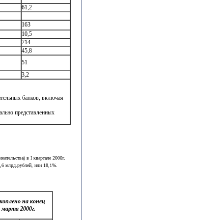
61,2
163
10,5
714
45,8
51
3,2
ательных банков, включая
ально представленных
ательства) в I квартале 2000г.
,6 млрд.рублей, или 18,1%.
коплено на конец
марта 2000г.