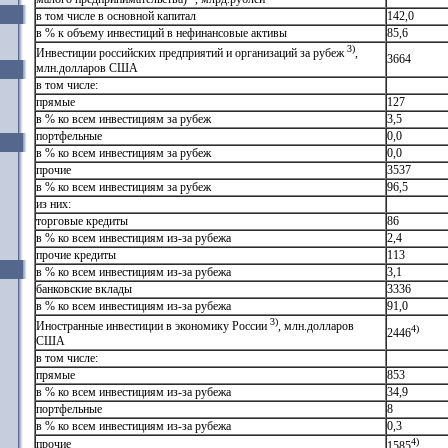
в том числе в основной капитал
142,0
в % к объему инвестиций в нефинансовые активы
85,6
3)
Инвестиции российских предприятий и организаций за рубеж
,
3664
млн.долларов США
в том числе:
прямые
127
в % ко всем инвестициям за рубеж
3,5
портфельные
0,0
в % ко всем инвестициям за рубеж
0,0
прочие
3537
в % ко всем инвестициям за рубеж
96,5
из них:
торговые кредиты
86
в % ко всем инвестициям из-за рубежа
2,4
прочие кредиты
113
в % ко всем инвестициям из-за рубежа
3,1
банковские вклады
3336
в % ко всем инвестициям из-за рубежа
91,0
3)
Иностранные инвестиции в экономику России
, млн.долларов
4)
2446
США
в том числе:
прямые
853
в % ко всем инвестициям из-за рубежа
34,9
портфельные
8
в % ко всем инвестициям из-за рубежа
0,3
4)
прочие
1585