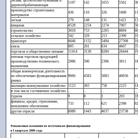
лесная, целлюлозно-бумажная и
1197
142
1055
5562
3
деревообрабатывающая
производство строительных
436
110
326
1608
1
материалов
легкая
279
148
131
1421
1
пищевая
4528
2254
2274
7907
5
строительство
3018
753
2265
8894
6
сельское хозяйство
542
329
213
2399
1
транспорт
6646
1152
5494
27598
1
связь
895
261
634
4667
3
торговля и общественное питание
11414
3130
8284
26444
1
оптовая торговля продукцией
производственно-технического
2986
590
2396
3811
1
назначения
общая коммерческая деятельность
по обеспечению функционирования
9666
4583
5083
46056
4
рынка
жилищно-коммунальное хозяйство
1123
365
758
2225
1
в том числе гостиничное хозяйство
...
...
...
...
...
туризм
9
8
1
203
1
финансы, кредит, страхование,
733
112
621
2398
9
пенсионное обеспечение
другие отрасли
6080
1443
4637
23738
1
Финансовые вложения по источникам финансирования
в I квартале 2000 года