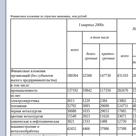
Финансовые вложения по отраслям экономики, млн.рублей
I квартал 2000г.
Н
в том числе
всего
долго-
кратко-
всего
срочные
срочные
д
Финансовые вложения
организаций (без субъектов
180304
32568
147736
431103
2
малого предпринимательства)
в том числе:
промышленность
137192
19842
117350
282670
1
из нее:
электроэнергетика
3613
1229
2384
13802
1
топливная
32792
3093
29699
124751
4
черная металлургия
30688
1035
29653
17685
7
цветная металлургия
15549
3923
11626
33071
1
химическая и нефтехимическая
3821
2333
1488
12750
1
машиностроение и
42452
4466
37986
57598
4
металлообработка